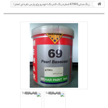
رنگ مدلی67901 شماره رنگ (کدرنگ) خودرو پژو پارس نقره ای (محار)