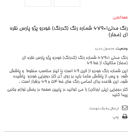
فقط آنلاین
رنگ مدلی67901 شماره رنگ (کدرنگ) خودرو پژو پارس نقره
ای (محار)
وضعیت:
محصول جدید
رنگ مدلی 67901 شماره رنگ (کدرنگ) خودرو پژو پارس نقره ای
(محار) متالیک از خط 69
این شماره رنگ خودرو از لاین 69 است با تینر مناسب مخلوط و پاشش
شود و پس از پاشش حتما باید بر روی آن کلر دوجزیی خودرو پاشیده
شود. این قاعده برای تمامی رنگ های خط 54 و 69 برقرار است .
کلر دوجزیی (پلی اورتان) را می توانید در پایین صفحه در بخش لوازم جانبی
پیدا کنید
ارسال به یک دوست
چاپ