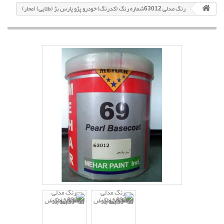
رنگ مدلی 63012شماره رنگ (کدرنگ) خودرو پژو پارس بژ (طلایی) (محار)