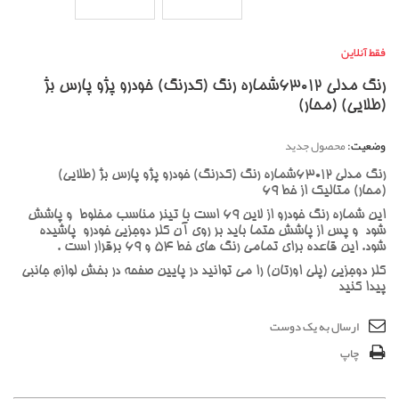
فقط آنلاین
رنگ مدلی 63012شماره رنگ (کدرنگ) خودرو پژو پارس بژ
(طلایی) (محار)
وضعیت:
محصول جدید
رنگ مدلی 63012شماره رنگ (کدرنگ) خودرو پژو پارس بژ (طلایی)
(محار) متالیک از خط 69
این شماره رنگ خودرو از لاین 69 است با تینر مناسب مخلوط و پاشش
شود و پس از پاشش حتما باید بر روی آن کلر دوجزیی خودرو پاشیده
شود. این قاعده برای تمامی رنگ های خط 54 و 69 برقرار است .
کلر دوجزیی (پلی اورتان) را می توانید در پایین صفحه در بخش لوازم جانبی
پیدا کنید
ارسال به یک دوست
چاپ