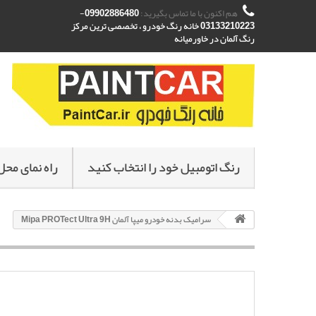
هم اکنون با ما تماس بگیرید:
09902886480-
03133210223 خانه رنگ خودرو ، تخصصی ترین مرکز
رنگ آلمان در خاورمیانه
رنگ اتومبیل خود را انتخاب کنید
راه نمای محل
سرامیک بدنه خودرو میپا آلمان Mipa PROTect Ultra 9H