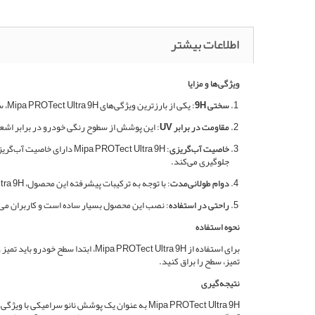
اطلاعات بیشتر
ویژگی‌ها و مزایا
سختی 9H
: یکی از بارزترین ویژگی‌های Mipa PROTect Ultra 9H، سختی بالای آن است. این محصول دارای سطح سختی 9H می‌باشد که باعث می‌شود از خراشیدگی و آسیب به رنگ خودرو جلوگیری کند.
مقاومت در برابر UV
: این پوشش از سطوح رنگی خودرو در برابر اشع
خاصیت آب‌گریزی
: Mipa PROTect Ultra 9H
جلوگیری می‌کند.
دوام طولانی‌مدت
: با توجه به ترکیبات پیشرفته این محصول، Mipa PROTect Ultra 9H دارای دوام و ماندگاری بالایی است. این پوشش می‌تواند چندین سال بدون نیاز به تجدید استفاده شود.
راحتی در استفاده
: نصب این محصول بسیار ساده است و کاربران می‌تو
نحوه استفاده
برای استفاده از ROTect Ultra 9H
تمیز، سطح را براق کنید.
نتیجه‌گیری