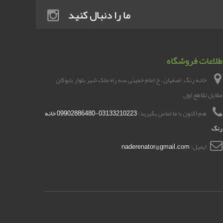
ما را دنبال کنید
طلاعات فروشگاه
خانه رنگ , اصفهان ، خ امام خمینی سه راه ملک شهر بلوار بابوکان
مقابل تقاطع اول
هم اکنون با ما تماس بگیرید:
03133210223-09902886480 خانه
رنگ
ایمیل:
naderenator@gmail.com