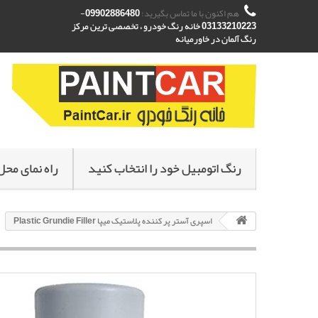
هم اکنون با ما تماس بگیرید:
09902886480-
03133210223 خانه رنگ خودرو ، تخصصی ترین مرکز
رنگ آلمان در خاورمیانه
رنگ اتومبیل خود را انتخاب کنید
راه نمای محل
اسپری آستر پر کننده پلاستیک میپا Plastic Grundie Filler