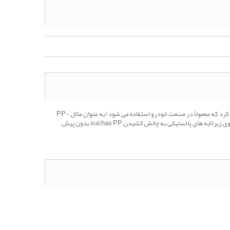
Mipa 1K-Plastic-Grundierfiller یک آستر پلاستیکی سریع خشک شونده با ویژگی های خوب پر کننده است که می توان برای پوشش زیرین مواد پلاستیکی استفاده کرد که معمولاً در صنعت خودرو استفاده می شود (به عنوان مثال PP-
EPDM ، ABS ، PC ، ABS-PC ، PMMA ، PA ، PUR ، PVC ، GRP). با توجه به فرمولاسیون خاص خود ، Mipa 1K-Plastic-Grundierfiller همچنین می تواند بر روی زیرلایه های پلاستیکی به چالش کشیدن suchas PP بدون پیش