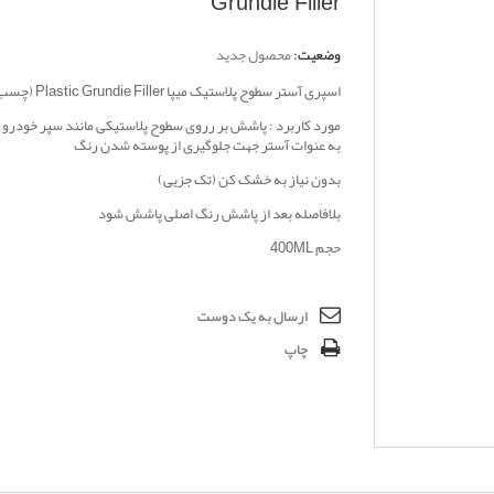
Grundie Filler
وضعیت:
محصول جدید
اسپری آستر سطوح پلاستیک میپا Plastic Grundie Filler (چسب سپر)
مورد کاربرد : پاشش بر رروی سطوح پلاستیکی مانند سپر خودرو ، 
به عنوات آستر جهت جلوگیری از پوسته شدن رنگ
بدون نیاز به خشک کن (تک جزیی)
بلافاصله بعد از پاشش رنگ اصلی پاشش شود
حجم 400ML
ارسال به یک دوست
چاپ