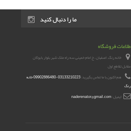
ما را دنبال کنید
طلاعات فروشگاه
خانه رنگ , اصفهان ، خ امام خمینی سه راه ملک شهر بلوار بابوکان
مقابل تقاطع اول
هم اکنون با ما تماس بگیرید:
03133210223-09902886480 خانه
رنگ
ایمیل:
naderenator@gmail.com