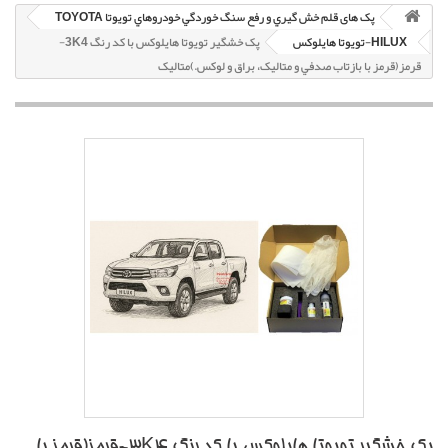
پک های قلم خش گيري و رفع سنگ خوردگي خودروهاي تویوتا TOYOTA
HILUX-تويوتا هايلوکس
پک خشگير تویوتا هایلوکس با کد رنگ 3K4-
قرمز(قرمز با بازتاب صدفي و متاليک، براق و لوکس.)متاليک
پک خشگير تویوتا هایلوکس با کد رنگ 3K4-قرمز(قرمز با