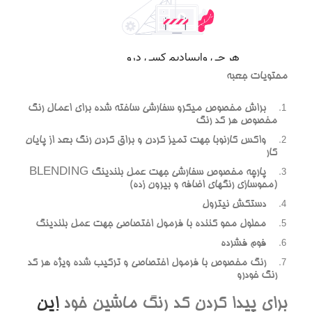
محتويات جعبه
براش مخصوص ميکرو سفارشي ساخته شده براي اعمال رنگ
مخصوص هر کد رنگ
واکس کارنوبا جهت تميز کردن و براق کردن رنگ بعد از پايان
کار
پارچه مخصوص سفارشي جهت عمل بلندينگ BLENDING
(محوسازي رنگهاي اضافه و بيرون زده)
دستکش نيترول
محلول محو کننده با فرمول اختصاصي جهت عمل بلندينگ
فوم فشرده
رنگ مخصوص با فرمول اختصاصي و ترکيب شده ويژه هر کد
رنگ خودرو
براي پيدا کردن کد رنگ ماشين خود
اين