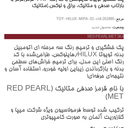
بازتاب صدفي و متاليک، براق و لوکس.)متاليک
مرجع:
TOY-HILUX-MIPA-01-cId:261885
وضعیت:
محصول جدید
RED PEARL MET 3K4
پک خشگيري و ترميم رنگ سه مرحله اي اتومبيل
بدنه تويوتا HILUX/هايلوکس، طراحي‌شده با کد
رنگ اصلي اين مدل، براي ترميم خراش‌هاي سطحي
بدنه و بازگرداندن زيبايي اوليه خودرو. استفاده آسان و
نتيجه‌اي حرفه‌اي!
با نام قرمز صدفي متاليک (RED PEARL
MET)
ترکيب شده توسط فرمولاسيون ويژه شرکت ميپا و
گلازوريت آلمان به صورت کامپيوتري