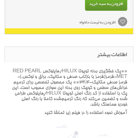
افزودن به سبد خرید
افزودن به لیست دلخواه
اطلاعات بیشتر
**پک خشگيري بدنه تويوتا HILUX/هايلوکس RED PEARL
MET-قرمز(قرمز با بازتاب صدفي و متاليک، براق و لوکس.)-
قرمز صدفي متاليک-3K4** يک محصول تخصصي براي ترميم
خراش‌هاي سطحي و کوچک روي بدنه اين سواري محبوب است. اين
پک با استفاده از کد رنگ اصلي تويوتا HILUX/هايلوکس طراحي
شده و تضمين مي‌کند که رنگ ترميم‌شده کاملاً با رنگ اصلي
خودرو هماهنگ باشد.
آموزش نحوه استفاده را در فيلم زير تماشا کنيد