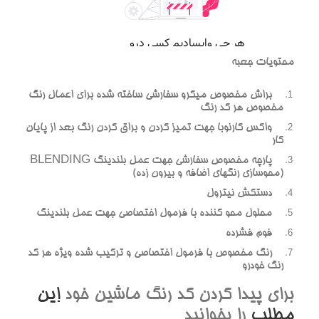
محتويات جعبه
براش مخصوص ميکرو سفارشي ساخته شده براي اعمال رنگ
مخصوص هر کد رنگ
واکس کارنوبا جهت تميز کردن و براق کردن رنگ بعد از پايان
کار
پارچه مخصوص سفارشي جهت عمل بلندينگ BLENDING
(محوسازي رنگهاي اضافه و بيرون زده)
دستکش نيترول
محلول محو کننده با فرمول اختصاصي جهت عمل بلندينگ
فوم فشرده
رنگ مخصوص با فرمول اختصاصي و ترکيب شده ويژه هر کد
رنگ خودرو
براي پيدا کردن کد رنگ ماشين خود
اين
مطلب
را بخوانيد