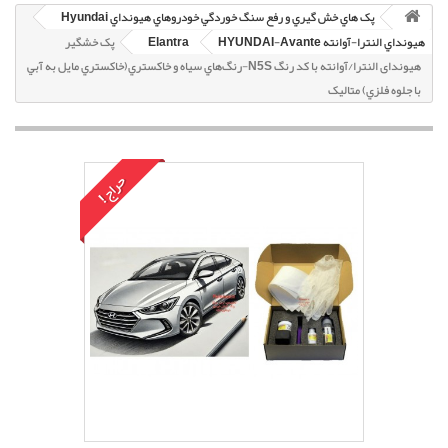
پک هاي خش گيري و رفع سنگ خوردگي خودروهاي هيونداي Hyundai
هيونداي النترا-آوانته HYUNDAI-Avante
Elantra
پک خشگير
هیوندای النترا/آوانته با کد رنگ N5S-رنگ‌هاي سياه و خاکستري(خاکستري مايل به آبي
با جلوه فلزي) متاليک
حراج!