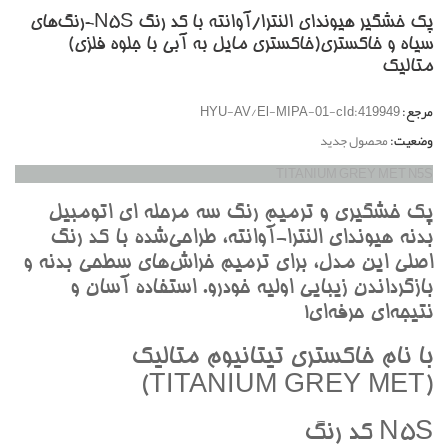
پک خشگير هیوندای النترا/آوانته با کد رنگ N5S-رنگ‌هاي
سياه و خاکستري(خاکستري مايل به آبي با جلوه فلزي)
متاليک
مرجع:
HYU-AV/El-MIPA-01-cId:419949
وضعیت:
محصول جدید
TITANIUM GREY MET N5S
پک خشگيري و ترميم رنگ سه مرحله اي اتومبيل
بدنه هيونداي النترا-آوانته، طراحي‌شده با کد رنگ
اصلي اين مدل، براي ترميم خراش‌هاي سطحي بدنه و
بازگرداندن زيبايي اوليه خودرو. استفاده آسان و
نتيجه‌اي حرفه‌اي!
با نام خاکستري تيتانيوم متاليک
(TITANIUM GREY MET)
N5S کد رنگ