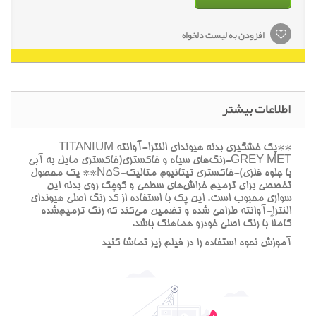
افزودن به لیست دلخواه
اطلاعات بیشتر
**پک خشگيري بدنه هيونداي النترا-آوانته TITANIUM
GREY MET-رنگ‌هاي سياه و خاکستري(خاکستري مايل به آبي
با جلوه فلزي)-خاکستري تيتانيوم متاليک-N5S** يک محصول
تخصصي براي ترميم خراش‌هاي سطحي و کوچک روي بدنه اين
سواري محبوب است. اين پک با استفاده از کد رنگ اصلي هيونداي
النترا-آوانته طراحي شده و تضمين مي‌کند که رنگ ترميم‌شده
کاملاً با رنگ اصلي خودرو هماهنگ باشد.
آموزش نحوه استفاده را در فيلم زير تماشا کنيد