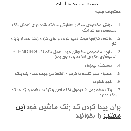
محتويات جعبه
براش مخصوص ميکرو سفارشي ساخته شده براي اعمال رنگ
مخصوص هر کد رنگ
واکس کارنوبا جهت تميز کردن و براق کردن رنگ بعد از پايان
کار
پارچه مخصوص سفارشي جهت عمل بلندينگ BLENDING
(محوسازي رنگهاي اضافه و بيرون زده)
دستکش نيترول
محلول محو کننده با فرمول اختصاصي جهت عمل بلندينگ
فوم فشرده
رنگ مخصوص با فرمول اختصاصي و ترکيب شده ويژه هر کد
رنگ خودرو
براي پيدا کردن کد رنگ ماشين خود
اين
مطلب
را بخوانيد