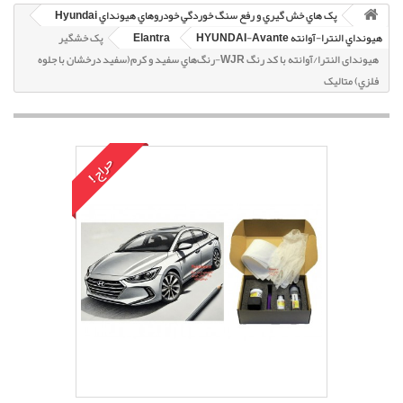
پک هاي خش گيري و رفع سنگ خوردگي خودروهاي هيونداي Hyundai
هيونداي النترا-آوانته HYUNDAI-Avante
Elantra
پک خشگير
هیوندای النترا/آوانته با کد رنگ WJR-رنگ‌هاي سفيد و کرم(سفيد درخشان با جلوه
فلزي) متاليک
حراج!