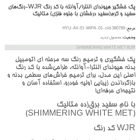
پک خشگير هیوندای النترا/آوانته با کد رنگ WJR-رنگ‌هاي
سفيد و کرم(سفيد درخشان با جلوه فلزي) متاليک
مرجع:
HYU-AV/El-MIPA-01-cId:390789
وضعیت:
محصول جدید
SHIMMERING WHITE MET WJR
پک خشگيري و ترميم رنگ سه مرحله اي اتومبيل
بدنه هيونداي النترا-آوانته، طراحي‌شده با کد رنگ
اصلي اين مدل، براي ترميم خراش‌هاي سطحي بدنه و
بازگرداندن زيبايي اوليه خودرو. استفاده آسان و
نتيجه‌اي حرفه‌اي!
با نام سفيد برق‌زده متاليک
(SHIMMERING WHITE MET)
WJR کد رنگ