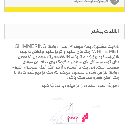
افزودن به لیست دلخواه
اطلاعات بیشتر
**پک خشگيري بدنه هيونداي النترا-آوانته SHIMMERING
WHITE MET-رنگ‌هاي سفيد و کرم(سفيد درخشان با جلوه
فلزي)-سفيد برق‌زده متاليک-WJR** يک محصول تخصصي
براي ترميم خراش‌هاي سطحي و کوچک روي بدنه اين سواري
محبوب است. اين پک با استفاده از کد رنگ اصلي هيونداي النترا-
آوانته طراحي شده و تضمين مي‌کند که رنگ ترميم‌شده کاملاً با
رنگ اصلي خودرو هماهنگ باشد.
آموزش نحوه استفاده را در فيلم زير تماشا کنيد