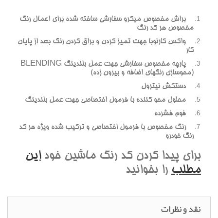
براش مخصوص ميکرو سفارشي ساخته شده براي اعمال رنگ
مخصوص هر کد رنگ
واکس کارنوبا جهت تميز کردن و براق کردن رنگ بعد از پايان
کار
پارچه مخصوص سفارشي جهت عمل بلندينگ BLENDING
(محوسازي رنگهاي اضافه و بيرون زده)
دستکش نيترول
محلول محو کننده با فرمول اختصاصي جهت عمل بلندينگ
فوم فشرده
رنگ مخصوص با فرمول اختصاصي و ترکيب شده ويژه هر کد
رنگ خودرو
براي پيدا کردن کد رنگ ماشين خود
اين
مطلب
را بخوانيد
نقد و نظرات