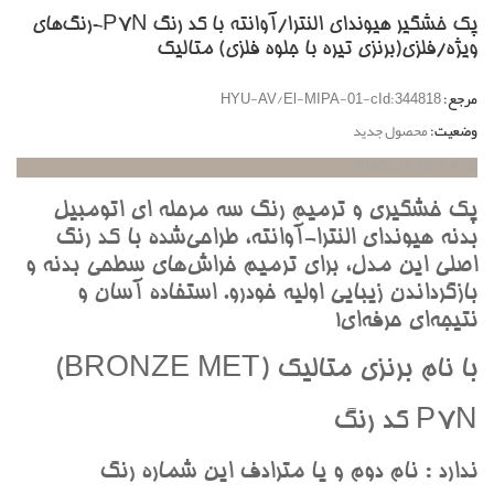
پک خشگير هیوندای النترا/آوانته با کد رنگ P7N-رنگ‌هاي
ويژه/فلزي(برنزي تيره با جلوه فلزي) متاليک
مرجع:
HYU-AV/El-MIPA-01-cId:344818
وضعیت:
محصول جدید
BRONZE MET P7N
پک خشگيري و ترميم رنگ سه مرحله اي اتومبيل
بدنه هيونداي النترا-آوانته، طراحي‌شده با کد رنگ
اصلي اين مدل، براي ترميم خراش‌هاي سطحي بدنه و
بازگرداندن زيبايي اوليه خودرو. استفاده آسان و
نتيجه‌اي حرفه‌اي!
با نام برنزي متاليک (BRONZE MET)
P7N کد رنگ
ندارد : نام دوم و يا مترادف اين شماره رنگ