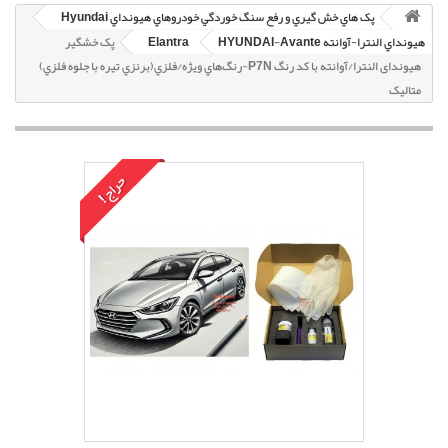
پک هاي خش گيري و رفع سنگ خوردگي خودروهاي هيونداي Hyundai
هيونداي النترا-آوانته HYUNDAI-Avante
Elantra
پک خشگير
هیوندای النترا/آوانته با کد رنگ P7N-رنگ‌هاي ويژه/فلزي(برنزي تيره با جلوه فلزي)
متاليک
حراج!