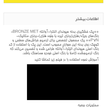
اطلاعات بیشتر
**پک خشگيري بدنه هيونداي النترا-آوانته BRONZE MET-
رنگ‌هاي ويژه/فلزي(برنزي تيره با جلوه فلزي)-برنزي متاليک-
P7N** يک محصول تخصصي براي ترميم خراش‌هاي سطحي و
کوچک روي بدنه اين سواري محبوب است. اين پک با استفاده از کد
رنگ اصلي هيونداي النترا-آوانته طراحي شده و تضمين مي‌کند که
رنگ ترميم‌شده کاملاً با رنگ اصلي خودرو هماهنگ باشد.
آموزش نحوه استفاده را در فيلم زير تماشا کنيد
محتويات جعبه