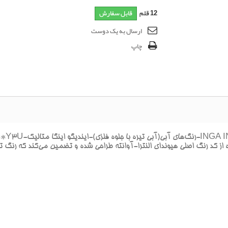
12
قلم
قابل سفارش
ارسال به یک دوست
چاپ
**پک خ
ز کد رنگ اصلي هيونداي النترا-آوانته طراحي شده و تضمين مي‌کند که رنگ تر