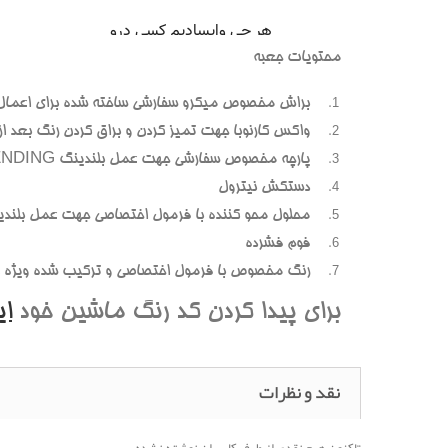
محتويات جعبه
براش مخصوص ميکرو سفارشي ساخته شده براي اعمال
واکس کارنوبا جهت تميز کردن و براق کردن رنگ بعد از پ
پارچه مخصوص سفارشي جهت عمل بلندينگ BLENDING (محوسازي رنگهاي اضافه و بيرون زده)
دستکش نيترول
محلول محو کننده با فرمول اختصاصي جهت عمل بلندي
فوم فشرده
رنگ مخصوص با فرمول اختصاصي و ترکيب شده ويژه هر
براي پيدا کردن کد رنگ ماشين خود
ا
نقد و نظرات