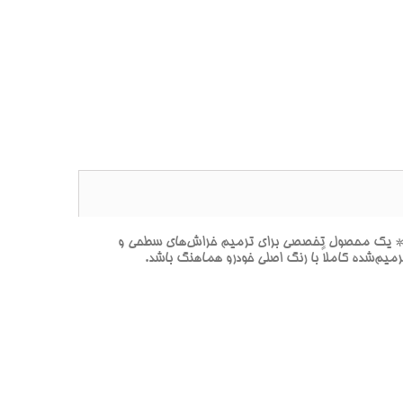
شگيري بدنه هيونداي النترا-آوانته INGA INDIGO MET-رنگ‌هاي آبي(آبي تيره با جلوه فلزي)-اينديگو اينگا متاليک-Y3U** يک محصول تخصصي براي ترميم خراش‌هاي سطحي و
ميم‌شده کاملاً با رنگ اصلي خودرو هماهنگ باشد.