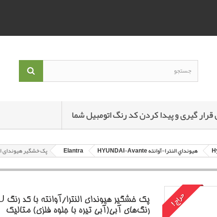
 قرار گیری و پیدا کردن کد رنگ اتومبیل شما
هيونداي النترا-آوانته HYUNDAI-Avante
Elantra
پک خشگير هیوندای النترا/آوانته با کد رنگ U
حراج!
رنگ‌هاي آبي(آبي تيره با جلوه فلزي) متاليک