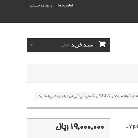
تماس با ما
ورود به حساب
سبد خرید
(خالی)
Y3-رنگ‌هاي آبي(آبي تيره با جلوه فلزي) متاليک
19,000,000 ریال
پک خشگير هیوندای النترا/آوانته با کد رنگ Y3U-