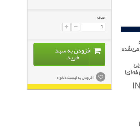
تعداد
افزودن به سبد
احي‌شده
خرید
يي
فه‌اي!
افزودن به لیست دلخواه
متاليک (INGA
ا