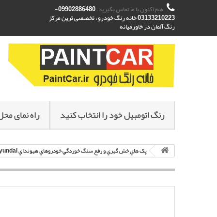
هم اکنون با ما تماس بگیرید:
09902886480-
03133210223 خانه رنگ خودرو ، تخصصی ترین مرکز
رنگ آلمان در خاورمیانه
رنگ اتومبیل خود را انتخاب کنید
راه نمای محل
پک هاي خش گيري و رفع سنگ خوردگي خودروهاي هيونداي Hyundai