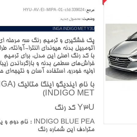
مرجع:
HYU-AV/El-MIPA-01-cId:339024
وضعیت:
محصول جدید
INGA INDIGO MET Y3U
پک خشگيري و ترميم رنگ سه مرحله اي
اتومبيل بدنه هيونداي النترا-آوانته، طر
با کد رنگ اصلي اين مدل، براي ترميم
خراش‌هاي سطحي بدنه و بازگرداندن زيبا
اوليه خودرو. استفاده آسان و نتيجه‌اي حر
با نام اينديگو اينگا 
INDIGO MET)
Y3U کد رنگ
INDIGO BLUE PEA : نام دوم و ي
مترادف اين شماره رنگ