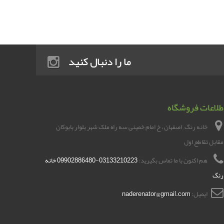
ما را دنبال کنید
طلاعات فروشگاه
خانه رنگ , اصفهان ، خ امام خمینی سه راه ملک شهر بلوار بابوکان
مقابل تقاطع اول
هم اکنون با ما تماس بگیرید:
03133210223-09902886480 خانه
رنگ
ایمیل:
naderenator@gmail.com