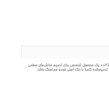
**پک خشگيري بدنه هيونداي النترا-آوانته PARROT BLUE MET-رنگ‌هاي آبي(آبي روشن و شاد با جلوه فلزي)-آبي طوطي متاليک-KL** يک محصول تخصصي براي ترميم خراش‌هاي سطحي
رميم‌شده کاملاً با رنگ اصلي خودرو هماهنگ باشد.