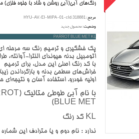
رنگ‌هاي آبي(آبي روشن و شاد با جلوه فلزي) م
مرجع:
HYU-AV/El-MIPA-01-cId:318881
وضعیت:
محصول جدید
PARROT BLUE MET KL
پک خشگيري و ترميم رنگ سه مرحله اي
اتومبيل بدنه هيونداي النترا-آوانته، طر
با کد رنگ اصلي اين مدل، براي ترميم
خراش‌هاي سطحي بدنه و بازگرداندن زيبا
اوليه خودرو. استفاده آسان و نتيجه‌اي حر
با نام آبي طوطي م
BLUE MET)
KL کد رنگ
ندارد : نام دوم و يا مترادف اين شماره