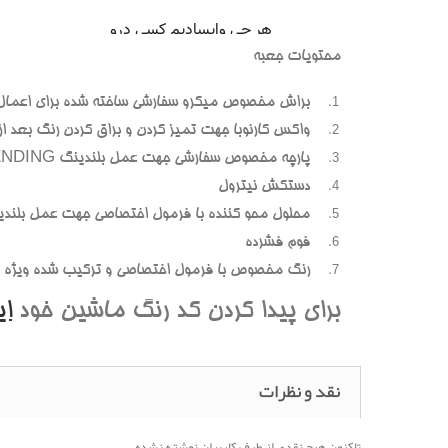
محتويات جعبه
براش مخصوص ميکرو سفارشي ساخته شده براي اعمال
واکس کارنوبا جهت تميز کردن و براق کردن رنگ بعد از پ
پارچه مخصوص سفارشي جهت عمل بلندينگ BLENDING (محوسازي رنگهاي اضافه و بيرون زده)
دستکش نيترول
محلول محو کننده با فرمول اختصاصي جهت عمل بلندي
فوم فشرده
رنگ مخصوص با فرمول اختصاصي و ترکيب شده ويژه هر
براي پيدا کردن کد رنگ ماشين خود
ا
نقد و نظرات
تاکنون هیچ نقدی از طرف کاربران نوشته نشده.