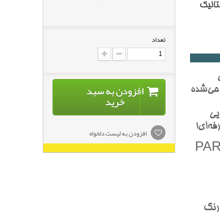
تاليک
تعداد
افزودن به سبد
احي‌شده
خرید
يي
فه‌اي!
افزودن به لیست دلخواه
تاليک (PARROT
 رنگ