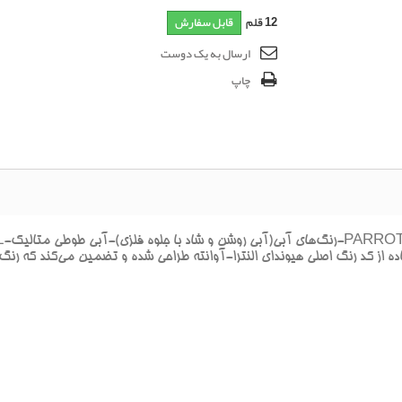
12
قلم
قابل سفارش
ارسال به یک دوست
چاپ
 از کد رنگ اصلي هيونداي النترا-آوانته طراحي شده و تضمين مي‌کند که رنگ ت