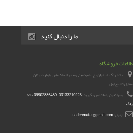
ما را دنبال کنید
طلاعات فروشگاه
خانه رنگ , اصفهان ، خ امام خمینی سه راه ملک شهر بلوار بابوکان
مقابل تقاطع اول
هم اکنون با ما تماس بگیرید:
03133210223-09902886480 خانه
رنگ
ایمیل:
naderenator@gmail.com