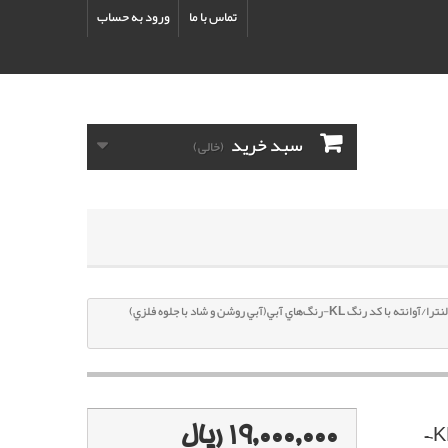
تماس با ما
ورود به حساب
سبد خرید
(خالی)
پک خشگير هیوندای النترا/آوانته با کد رنگ KL-رنگ‌هاي آبي(آبي روشن و شاد با جلوه فلزي)
19,000,000 ریال
پک خشگير هیوندای النترا/آوانته با کد رنگ KL-