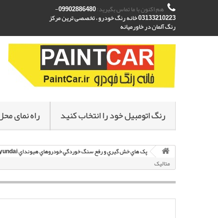
هم اکنون با ما تماس بگیرید:
09902886480-
03133210223 خانه رنگ خودرو ، تخصصی ترین مرکز
رنگ آلمان در خاورمیانه
رنگ اتومبیل خود را انتخاب کنید
راه نمای محل
پک هاي خش گيري و رفع سنگ خوردگي خودروهاي هيونداي Hyundai
متاليک