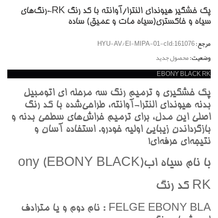
پک خشگير هیوندای النترا/آوانته با کد رنگ RK-رنگ‌هاي
سياه و خاکستري(سياه مات و عميق) ساده
مرجع:
HYU-AV/El-MIPA-01-cId:161076
وضعیت:
محصول جدید
EBONY BLACK RK
پک خشگيري و ترميم رنگ سه مرحله اي اتومبيل
بدنه هيونداي النترا-آوانته، طراحي‌شده با کد رنگ
اصلي اين مدل، براي ترميم خراش‌هاي سطحي بدنه و
بازگرداندن زيبايي اوليه خودرو. استفاده آسان و
نتيجه‌اي حرفه‌اي!
با نام سياه ابony (EBONY BLACK)
RK کد رنگ
FELGE EBONY BLA : نام دوم و يا مترادف