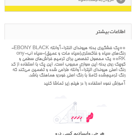
اطلاعات بیشتر
**پک خشگيري بدنه هيونداي النترا-آوانته EBONY BLACK-
رنگ‌هاي سياه و خاکستري(سياه مات و عميق)-سياه ابony-
RK** يک محصول تخصصي براي ترميم خراش‌هاي سطحي و
کوچک روي بدنه اين سواري محبوب است. اين پک با استفاده از کد
رنگ اصلي هيونداي النترا-آوانته طراحي شده و تضمين مي‌کند که
رنگ ترميم‌شده کاملاً با رنگ اصلي خودرو هماهنگ باشد.
آموزش نحوه استفاده را در فيلم زير تماشا کنيد