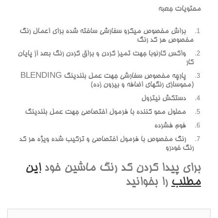
محتويات جعبه
براش مخصوص ميکرو سفارشي ساخته شده براي اعمال رنگ
مخصوص هر کد رنگ
واکس کارنوبا جهت تميز کردن و براق کردن رنگ بعد از پايان
کار
پارچه مخصوص سفارشي جهت عمل بلندينگ BLENDING
(محوسازي رنگهاي اضافه و بيرون زده)
دستکش نيترول
محلول محو کننده با فرمول اختصاصي جهت عمل بلندينگ
فوم فشرده
رنگ مخصوص با فرمول اختصاصي و ترکيب شده ويژه هر کد
رنگ خودرو
براي پيدا کردن کد رنگ ماشين خود
اين
مطلب
را بخوانيد