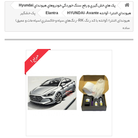
پک هاي خش گيري و رفع سنگ خوردگي خودروهاي هيونداي Hyundai
هيونداي النترا-آوانته HYUNDAI-Avante
Elantra
پک خشگير
هیوندای النترا/آوانته با کد رنگ RK-رنگ‌هاي سياه و خاکستري(سياه مات و عميق)
ساده
حراج!