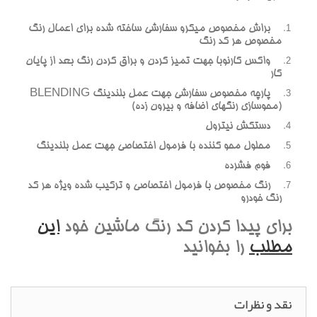
براش مخصوص ميکرو سفارشي ساخته شده براي اعمال رنگ
مخصوص هر کد رنگ
واکس کارنوبا جهت تميز کردن و براق کردن رنگ بعد از پايان
کار
پارچه مخصوص سفارشي جهت عمل بلندينگ BLENDING
(محوسازي رنگهاي اضافه و بيرون زده)
دستکش نيترول
محلول محو کننده با فرمول اختصاصي جهت عمل بلندينگ
فوم فشرده
رنگ مخصوص با فرمول اختصاصي و ترکيب شده ويژه هر کد
رنگ خودرو
براي پيدا کردن کد رنگ ماشين خود
اين
مطلب
را بخوانيد
نقد و نظرات