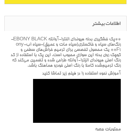
اطلاعات بیشتر
**پک خشگيري بدنه هيونداي النترا-آوانته EBONY BLACK-
رنگ‌هاي سياه و خاکستري(سياه مات و عميق)-سياه ابony-
F1** يک محصول تخصصي براي ترميم خراش‌هاي سطحي و
کوچک روي بدنه اين سواري محبوب است. اين پک با استفاده از کد
رنگ اصلي هيونداي النترا-آوانته طراحي شده و تضمين مي‌کند که
رنگ ترميم‌شده کاملاً با رنگ اصلي خودرو هماهنگ باشد.
آموزش نحوه استفاده را در فيلم زير تماشا کنيد
محتويات جعبه