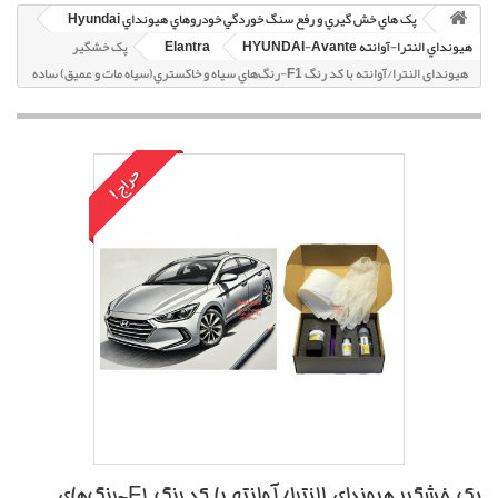
پک هاي خش گيري و رفع سنگ خوردگي خودروهاي هيونداي Hyundai
هيونداي النترا-آوانته HYUNDAI-Avante
Elantra
پک خشگير
هیوندای النترا/آوانته با کد رنگ F1-رنگ‌هاي سياه و خاکستري(سياه مات و عميق) ساده
حراج!
پک خشگير هیوندای النترا/آوانته با کد رنگ F1-رنگ‌هاي