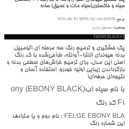
سياه و خاکستري(سياه مات و عميق) ساده
مرجع:
HYU-AV/El-MIPA-01-cId:161076
وضعیت:
محصول جدید
EBONY BLACK F1
پک خشگيري و ترميم رنگ سه مرحله اي اتومبيل
بدنه هيونداي النترا-آوانته، طراحي‌شده با کد رنگ
اصلي اين مدل، براي ترميم خراش‌هاي سطحي بدنه و
بازگرداندن زيبايي اوليه خودرو. استفاده آسان و
نتيجه‌اي حرفه‌اي!
با نام سياه ابony (EBONY BLACK)
F1 کد رنگ
FELGE EBONY BLA : نام دوم و يا مترادف
اين شماره رنگ