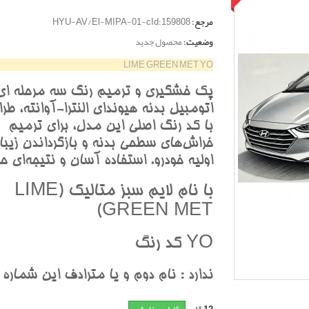
مرجع:
HYU-AV/El-MIPA-01-cId:159808
وضعیت:
محصول جدید
LIME GREEN MET YO
پک خشگيري و ترميم رنگ سه مرحله اي
اتومبيل بدنه هيونداي النترا-آوانته، طر
با کد رنگ اصلي اين مدل، براي ترميم
خراش‌هاي سطحي بدنه و بازگرداندن زيبا
اوليه خودرو. استفاده آسان و نتيجه‌اي حر
با نام لايم سبز متاليک (LIME
GREEN MET)
YO کد رنگ
ندارد : نام دوم و يا مترادف اين شماره