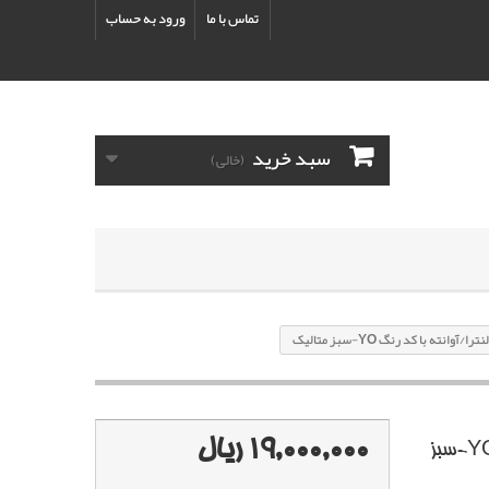
تماس با ما
ورود به حساب
سبد خرید
(خالی)
نته با کد رنگ YO-سبز متاليک
19,000,000 ریال
پک خشگير هیوندای النترا/آوانته با کد رنگ YO-سبز