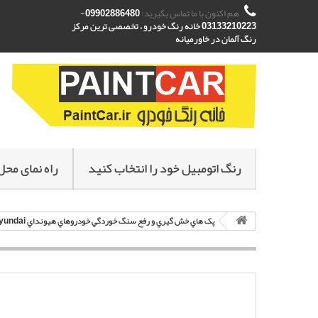
هم اکنون با ما تماس بگیرید:
09902886480-
03133210223 خانه رنگ خودرو ، تخصصی ترین مرکز
رنگ آلمان در خاورمیانه
رنگ اتومبیل خود را انتخاب کنید
راه نمای محل
پک هاي خش گيري و رفع سنگ خوردگي خودروهاي هيونداي Hyundai