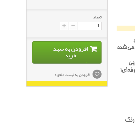
تعداد
افزودن به سبد
احي‌شده
خرید
يي
فه‌اي!
افزودن به لیست دلخواه
 رنگ