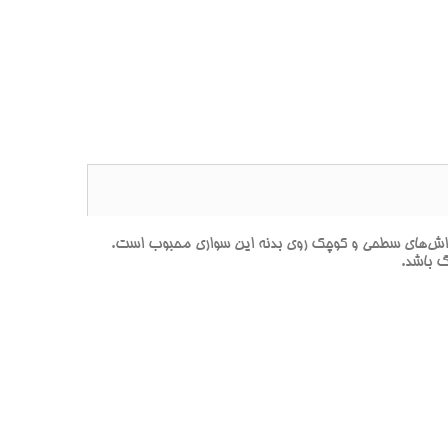
بز متاليک-YO** يک محصول تخصصي براي ترميم خراش‌هاي سطحي و کوچک روي بدنه اين سواري محبوب است.
گ باشد.