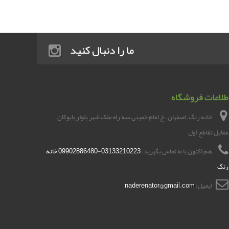
ما را دنبال کنید
طلاعات فروشگاه
خانه رنگ , اصفهان ، خ امام خمینی سه راه ملک شهر بلوار بابوکان
مقابل تقاطع اول
هم اکنون با ما تماس بگیرید:
03133210223-09902886480 خانه
رنگ
ایمیل:
naderenator@gmail.com