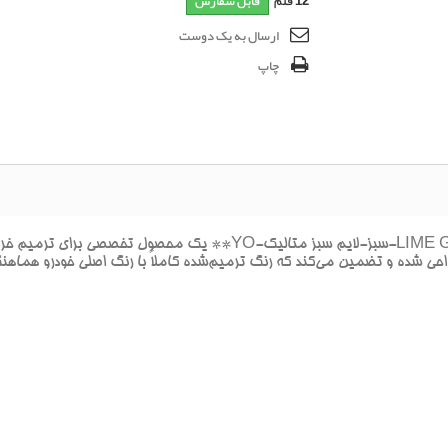
12
قلم
قابل سفارش
ارسال به یک دوست
چاپ
**پک خشگيري بدنه هيونداي النترا-آوانته LIME GREEN MET-سبز-لايم س
طراحي شده و تضمين مي‌کند که رنگ ترميم‌شده کاملاً با رنگ اصلي خودرو هماهن