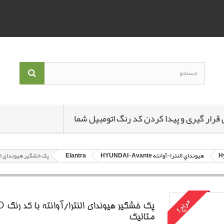
 قرار گیری و پیدا کردن کد رنگ اتومبیل شما
هيونداي النترا-آوانته HYUNDAI-Avante
Elantra
پک خشگير هیوندای النترا/آوا
حراج!
متاليک