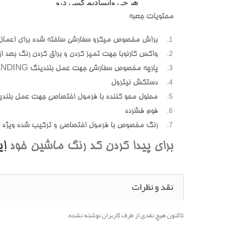
محتويات جعبه
براش مخصوص ميکرو سفارشي ساخته شده براي اعمال
واکس کارنوبا جهت تميز کردن و براق کردن رنگ بعد از پ
پارچه مخصوص سفارشي جهت عمل بلندينگ BLENDING (محوسازي رنگهاي اضافه و بيرون زده)
دستکش نيترول
محلول محو کننده با فرمول اختصاصي جهت عمل بلندي
فوم فشرده
رنگ مخصوص با فرمول اختصاصي و ترکيب شده ويژه هر
براي پيدا کردن کد رنگ ماشين خود
ا
نقد و نظرات
تاکنون هیچ نقدی از طرف کاربران نوشته نشده.