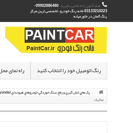
هم اکنون با ما تماس بگیرید:
09902886480-
03133210223 خانه رنگ خودرو ، تخصصی ترین مرکز
رنگ آلمان در خاورمیانه
رنگ اتومبیل خود را انتخاب کنید
راه نمای محل
پک هاي خش گيري و رفع سنگ خوردگي خودروهاي هيونداي Hyundai
متاليک