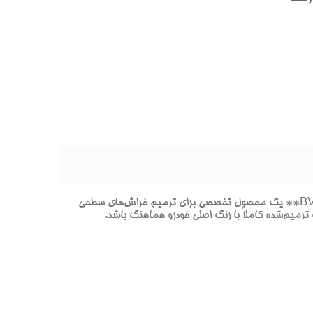
**پک خشگيري بدنه هيونداي النترا-آوانته VIVID BLUE MET-رنگ‌هاي آبي(آبي شديد و درخشان با جلوه فلزي)-آبي پررونق متاليک-BV** يک محصول تخصصي براي ترميم خراش‌هاي سطحي
رميم‌شده کاملاً با رنگ اصلي خودرو هماهنگ باشد.