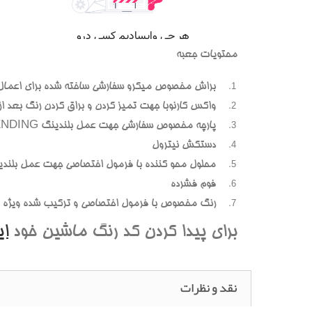
محتويات جعبه
براش مخصوص ميکرو سفارشي ساخته شده براي اعمال
واکس کارنوبا جهت تميز کردن و براق کردن رنگ بعد از پ
پارچه مخصوص سفارشي جهت عمل بلندينگ BLENDING (محوسازي رنگهاي اضافه و بيرون زده)
دستکش نيترول
محلول محو کننده با فرمول اختصاصي جهت عمل بلندي
فوم فشرده
رنگ مخصوص با فرمول اختصاصي و ترکيب شده ويژه هر
براي پيدا کردن کد رنگ ماشين خود
ا
نقد و نظرات