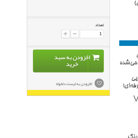
)
تعداد
افزودن به سبد
خرید
احي‌شده
يي
افزودن به لیست دلخواه
فه‌اي!
(VIVID
 رنگ