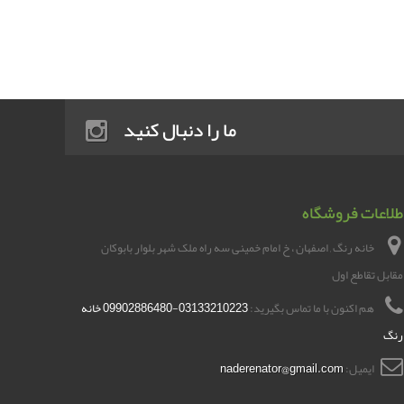
ما را دنبال کنید
طلاعات فروشگاه
خانه رنگ , اصفهان ، خ امام خمینی سه راه ملک شهر بلوار بابوکان
مقابل تقاطع اول
هم اکنون با ما تماس بگیرید:
03133210223-09902886480 خانه
رنگ
ایمیل:
naderenator@gmail.com