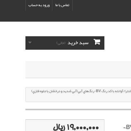
تماس با ما
ورود به حساب
سبد خرید
(خالی)
پک خشگير هیوندای النترا/آوانته با کد رنگ BV-رنگ‌هاي آبي(آبي شديد و درخشان با جلوه فلزي)
19,000,000 ریال
پک خشگير هیوندای النترا/آوانته با کد رنگ BV-