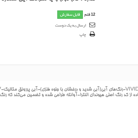
12
قلم
قابل سفارش
ارسال به یک دوست
چاپ
 از کد رنگ اصلي هيونداي النترا-آوانته طراحي شده و تضمين مي‌کند که رنگ ت