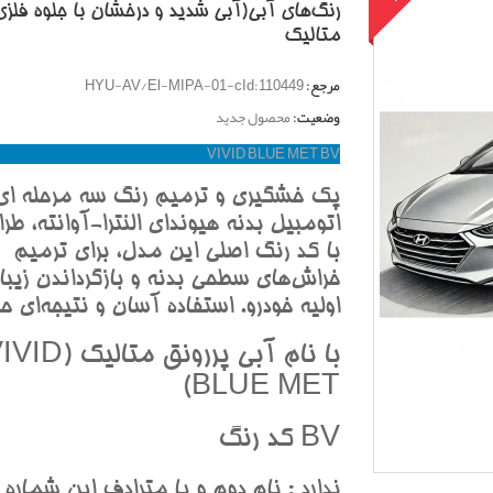
رنگ‌هاي آبي(آبي شديد و درخشان با جلوه فلزي
متاليک
مرجع:
HYU-AV/El-MIPA-01-cId:110449
وضعیت:
محصول جدید
VIVID BLUE MET BV
پک خشگيري و ترميم رنگ سه مرحله اي
اتومبيل بدنه هيونداي النترا-آوانته، طر
با کد رنگ اصلي اين مدل، براي ترميم
خراش‌هاي سطحي بدنه و بازگرداندن زيبا
اوليه خودرو. استفاده آسان و نتيجه‌اي حر
با نام آبي پررونق متاليک 
BLUE MET)
BV کد رنگ
ندارد : نام دوم و يا مترادف اين شماره