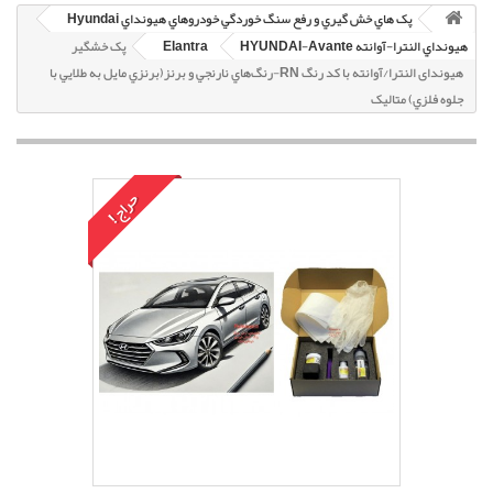
پک هاي خش گيري و رفع سنگ خوردگي خودروهاي هيونداي Hyundai
هيونداي النترا-آوانته HYUNDAI-Avante
Elantra
پک خشگير
هیوندای النترا/آوانته با کد رنگ RN-رنگ‌هاي نارنجي و برنز(برنزي مايل به طلايي با
جلوه فلزي) متاليک
حراج!