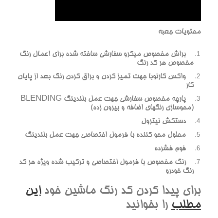
محتويات جعبه
براش مخصوص ميکرو سفارشي ساخته شده براي اعمال رنگ
مخصوص هر کد رنگ
واکس کارنوبا جهت تميز کردن و براق کردن رنگ بعد از پايان
کار
پارچه مخصوص سفارشي جهت عمل بلندينگ BLENDING
(محوسازي رنگهاي اضافه و بيرون زده)
دستکش نيترول
محلول محو کننده با فرمول اختصاصي جهت عمل بلندينگ
فوم فشرده
رنگ مخصوص با فرمول اختصاصي و ترکيب شده ويژه هر کد
رنگ خودرو
براي پيدا کردن کد رنگ ماشين خود
اين
مطلب
را بخوانيد