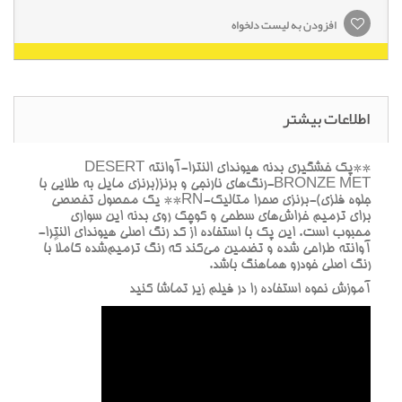
افزودن به لیست دلخواه
اطلاعات بیشتر
**پک خشگيري بدنه هيونداي النترا-آوانته DESERT
BRONZE MET-رنگ‌هاي نارنجي و برنز(برنزي مايل به طلايي با
جلوه فلزي)-برنزي صحرا متاليک-RN** يک محصول تخصصي
براي ترميم خراش‌هاي سطحي و کوچک روي بدنه اين سواري
محبوب است. اين پک با استفاده از کد رنگ اصلي هيونداي النترا-
آوانته طراحي شده و تضمين مي‌کند که رنگ ترميم‌شده کاملاً با
رنگ اصلي خودرو هماهنگ باشد.
آموزش نحوه استفاده را در فيلم زير تماشا کنيد