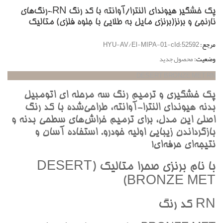
پک خشگير هیوندای النترا/آوانته با کد رنگ RN-رنگ‌هاي
نارنجي و برنز(برنزي مايل به طلايي با جلوه فلزي) متاليک
مرجع:
HYU-AV/El-MIPA-01-cId:52592
وضعیت:
محصول جدید
DESERT BRONZE MET RN
پک خشگيري و ترميم رنگ سه مرحله اي اتومبيل
بدنه هيونداي النترا-آوانته، طراحي‌شده با کد رنگ
اصلي اين مدل، براي ترميم خراش‌هاي سطحي بدنه و
بازگرداندن زيبايي اوليه خودرو. استفاده آسان و
نتيجه‌اي حرفه‌اي!
با نام برنزي صحرا متاليک (DESERT
BRONZE MET)
RN کد رنگ