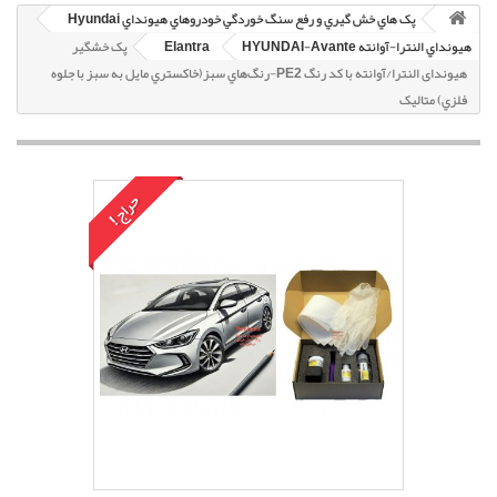
پک هاي خش گيري و رفع سنگ خوردگي خودروهاي هيونداي Hyundai
هيونداي النترا-آوانته HYUNDAI-Avante
Elantra
پک خشگير
هیوندای النترا/آوانته با کد رنگ PE2-رنگ‌هاي سبز(خاکستري مايل به سبز با جلوه
فلزي) متاليک
حراج!