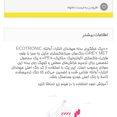
افزودن به لیست دلخواه
اطلاعات بیشتر
**پک خشگيري بدنه هيونداي النترا-آوانته ECOTRONIC
GREY MET-رنگ‌هاي سبز(خاکستري مايل به سبز با جلوه
فلزي)-خاکستري اکوترونيک متاليک-PE2** يک محصول
تخصصي براي ترميم خراش‌هاي سطحي و کوچک روي بدنه اين
سواري محبوب است. اين پک با استفاده از کد رنگ اصلي هيونداي
النترا-آوانته طراحي شده و تضمين مي‌کند که رنگ ترميم‌شده
کاملاً با رنگ اصلي خودرو هماهنگ باشد.
آموزش نحوه استفاده را در فيلم زير تماشا کنيد