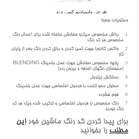
محتويات جعبه
براش مخصوص ميکرو سفارشي ساخته شده براي اعمال رنگ
مخصوص هر کد رنگ
واکس کارنوبا جهت تميز کردن و براق کردن رنگ بعد از پايان
کار
پارچه مخصوص سفارشي جهت عمل بلندينگ BLENDING
(محوسازي رنگهاي اضافه و بيرون زده)
دستکش نيترول
محلول محو کننده با فرمول اختصاصي جهت عمل بلندينگ
فوم فشرده
رنگ مخصوص با فرمول اختصاصي و ترکيب شده ويژه هر کد
رنگ خودرو
براي پيدا کردن کد رنگ ماشين خود
اين
مطلب
را بخوانيد