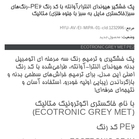
پک خشگير هیوندای النترا/آوانته با کد رنگ PE2-رنگ‌هاي
سبز(خاکستري مايل به سبز با جلوه فلزي) متاليک
مرجع:
HYU-AV/El-MIPA-01-cId:1232996
وضعیت:
محصول جدید
ECOTRONIC GREY MET PE2
پک خشگيري و ترميم رنگ سه مرحله اي اتومبيل
بدنه هيونداي النترا-آوانته، طراحي‌شده با کد رنگ
اصلي اين مدل، براي ترميم خراش‌هاي سطحي بدنه و
بازگرداندن زيبايي اوليه خودرو. استفاده آسان و
نتيجه‌اي حرفه‌اي!
با نام خاکستري اکوترونيک متاليک
(ECOTRONIC GREY MET)
PE2 کد رنگ