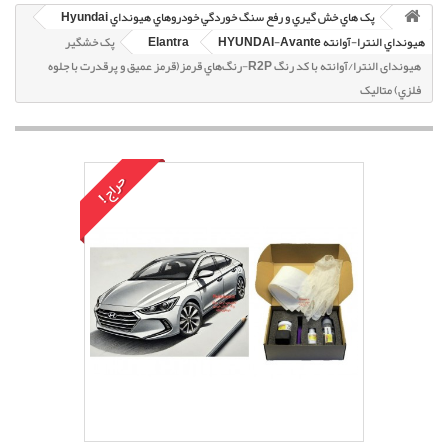
پک هاي خش گيري و رفع سنگ خوردگي خودروهاي هيونداي Hyundai
هيونداي النترا-آوانته HYUNDAI-Avante
Elantra
پک خشگير
هیوندای النترا/آوانته با کد رنگ R2P-رنگ‌هاي قرمز(قرمز عميق و پرقدرت با جلوه
فلزي) متاليک
حراج!