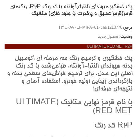
پک خشگير هیوندای النترا/آوانته با کد رنگ R2P-رنگ‌هاي
قرمز(قرمز عميق و پرقدرت با جلوه فلزي) متاليک
مرجع:
HYU-AV/El-MIPA-01-cId:1210770
وضعیت:
محصول جدید
ULTIMATE RED MET R2P
پک خشگيري و ترميم رنگ سه مرحله اي اتومبيل
بدنه هيونداي النترا-آوانته، طراحي‌شده با کد رنگ
اصلي اين مدل، براي ترميم خراش‌هاي سطحي بدنه و
بازگرداندن زيبايي اوليه خودرو. استفاده آسان و
نتيجه‌اي حرفه‌اي!
با نام قرمز نهايي متاليک (ULTIMATE
RED MET)
R2P کد رنگ