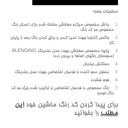
محتويات جعبه
براش مخصوص ميکرو سفارشي ساخته شده براي اعمال رنگ
مخصوص هر کد رنگ
واکس کارنوبا جهت تميز کردن و براق کردن رنگ بعد از پايان
کار
پارچه مخصوص سفارشي جهت عمل بلندينگ BLENDING
(محوسازي رنگهاي اضافه و بيرون زده)
دستکش نيترول
محلول محو کننده با فرمول اختصاصي جهت عمل بلندينگ
فوم فشرده
رنگ مخصوص با فرمول اختصاصي و ترکيب شده ويژه هر کد
رنگ خودرو
براي پيدا کردن کد رنگ ماشين خود
اين
مطلب
را بخوانيد