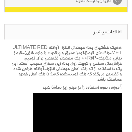
افزودن به لیست دلخواه
اطلاعات بیشتر
**پک خشگيري بدنه هيونداي النترا-آوانته ULTIMATE RED
MET-رنگ‌هاي قرمز(قرمز عميق و پرقدرت با جلوه فلزي)-قرمز
نهايي متاليک-R2P** يک محصول تخصصي براي ترميم
خراش‌هاي سطحي و کوچک روي بدنه اين سواري محبوب است. اين
پک با استفاده از کد رنگ اصلي هيونداي النترا-آوانته طراحي شده
و تضمين مي‌کند که رنگ ترميم‌شده کاملاً با رنگ اصلي خودرو
هماهنگ باشد.
آموزش نحوه استفاده را در فيلم زير تماشا کنيد