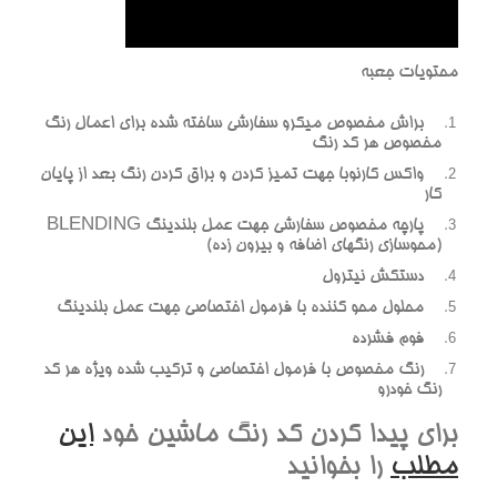
محتويات جعبه
براش مخصوص ميکرو سفارشي ساخته شده براي اعمال رنگ
مخصوص هر کد رنگ
واکس کارنوبا جهت تميز کردن و براق کردن رنگ بعد از پايان
کار
پارچه مخصوص سفارشي جهت عمل بلندينگ BLENDING
(محوسازي رنگهاي اضافه و بيرون زده)
دستکش نيترول
محلول محو کننده با فرمول اختصاصي جهت عمل بلندينگ
فوم فشرده
رنگ مخصوص با فرمول اختصاصي و ترکيب شده ويژه هر کد
رنگ خودرو
براي پيدا کردن کد رنگ ماشين خود
اين
مطلب
را بخوانيد