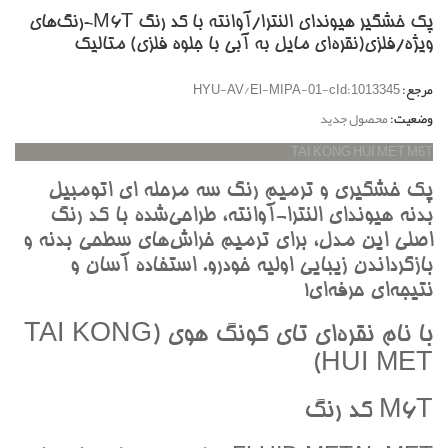
پک خشگير هیوندای النترا/آوانته با کد رنگ M6T-رنگ‌هاي
ويژه/فلزي(نقره‌اي مايل به آبي با جلوه فلزي) متاليک
مرجع:
HYU-AV/El-MIPA-01-cId:1013345
وضعیت:
محصول جدید
TAI KONG HUI MET M6T
پک خشگيري و ترميم رنگ سه مرحله اي اتومبيل
بدنه هيونداي النترا-آوانته، طراحي‌شده با کد رنگ
اصلي اين مدل، براي ترميم خراش‌هاي سطحي بدنه و
بازگرداندن زيبايي اوليه خودرو. استفاده آسان و
نتيجه‌اي حرفه‌اي!
با نام نقره‌اي تاي کونگ هوي (TAI KONG
HUI MET)
M6T کد رنگ