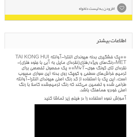
افزودن به لیست دلخواه
اطلاعات بیشتر
**پک خشگيري بدنه هيونداي النترا-آوانته TAI KONG HUI
MET-رنگ‌هاي ويژه/فلزي(نقره‌اي مايل به آبي با جلوه فلزي)-
نقره‌اي تاي کونگ هوي-M6T** يک محصول تخصصي براي
ترميم خراش‌هاي سطحي و کوچک روي بدنه اين سواري محبوب
است. اين پک با استفاده از کد رنگ اصلي هيونداي النترا-آوانته
طراحي شده و تضمين مي‌کند که رنگ ترميم‌شده کاملاً با رنگ
اصلي خودرو هماهنگ باشد.
آموزش نحوه استفاده را در فيلم زير تماشا کنيد