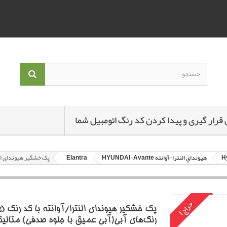
 قرار گیری و پیدا کردن کد رنگ اتومبیل شما
هيونداي النترا-آوانته HYUNDAI-Avante
Elantra
پک خشگير هیوندای النترا/آوانته با کد رنگ 5
حراج!
رنگ‌هاي آبي(آبي عميق با جلوه صدفي) متالي