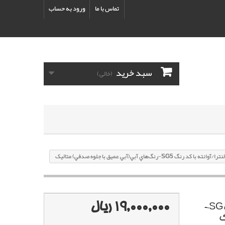
تماس با ما
ورود به حساب
سبد خرید
(خالی)
SG-رنگ‌هاي آبي(آبي عميق با جلوه صدفي) متاليک
19,000,000 ریال
پک خشگير هیوندای النترا/آوانته با کد رنگ SG5-
ک