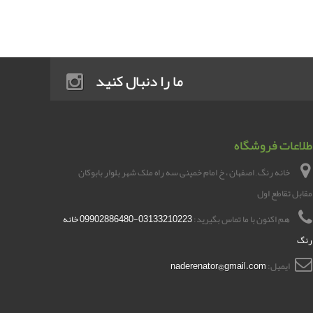
ما را دنبال کنید
طلاعات فروشگاه
خانه رنگ , اصفهان ، خ امام خمینی سه راه ملک شهر بلوار بابوکان
مقابل تقاطع اول
هم اکنون با ما تماس بگیرید:
03133210223-09902886480 خانه
رنگ
ایمیل:
naderenator@gmail.com