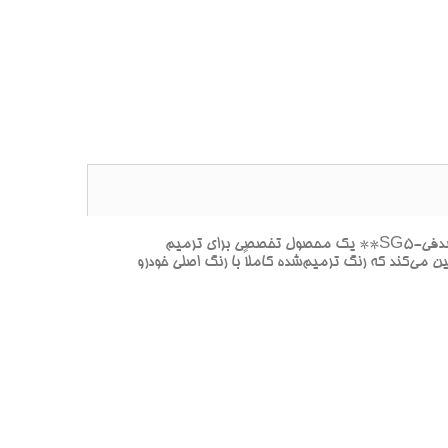
**پک خشگيري بدنه هيونداي النترا-آوانته STARGAZING BLUE PEARL-رنگ‌هاي آبي(آبي عميق با جلوه صدفي)-آبي ستاره‌نگر صدفي-SG5** يک محصول تخصصي براي ترميم
مي‌کند که رنگ ترميم‌شده کاملاً با رنگ اصلي خودرو