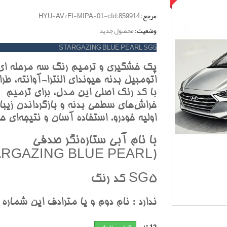
مرجع:
HYU-AV/El-MIPA-01-cId:859914
وضعیت:
محصول جدید
STARGAZING BLUE PEARL SG5
پک خشگيري و ترميم رنگ سه مرحله اي
اتومبيل بدنه هيونداي النترا-آوانته، طر
با کد رنگ اصلي اين مدل، براي ترميم
خراش‌هاي سطحي بدنه و بازگرداندن زيبا
اوليه خودرو. استفاده آسان و نتيجه‌اي حر
با نام آبي ستاره‌نگر صدفي
(STARGAZING BLUE PEARL)
SG5 کد رنگ
ندارد : نام دوم و يا مترادف اين شماره