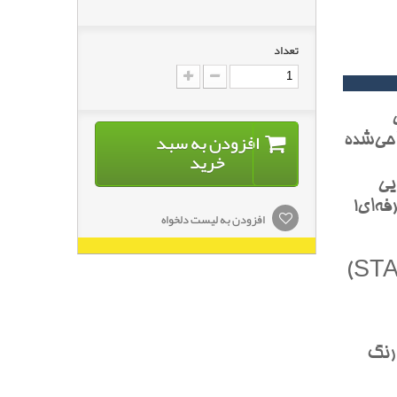
تعداد
افزودن به سبد
احي‌شده
خرید
يي
فه‌اي!
افزودن به لیست دلخواه
 رنگ