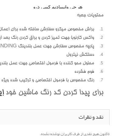
محتويات جعبه
براش مخصوص ميکرو سفارشي ساخته شده براي اعمال
واکس کارنوبا جهت تميز کردن و براق کردن رنگ بعد از پ
پارچه مخصوص سفارشي جهت عمل بلندينگ BLENDING (محوسازي رنگهاي اضافه و بيرون زده)
دستکش نيترول
محلول محو کننده با فرمول اختصاصي جهت عمل بلندي
فوم فشرده
رنگ مخصوص با فرمول اختصاصي و ترکيب شده ويژه هر
براي پيدا کردن کد رنگ ماشين خود
ا
نقد و نظرات
تاکنون هیچ نقدی از طرف کاربران نوشته نشده.