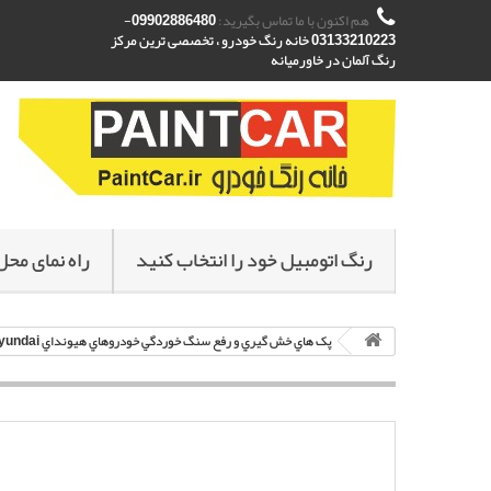
هم اکنون با ما تماس بگیرید:
09902886480-
03133210223 خانه رنگ خودرو ، تخصصی ترین مرکز
رنگ آلمان در خاورمیانه
رنگ اتومبیل خود را انتخاب کنید
راه نمای محل
پک هاي خش گيري و رفع سنگ خوردگي خودروهاي هيونداي Hyundai