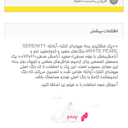
افزودن به لیست دلخواه
اطلاعات بیشتر
**پک خشگيري بدنه هيونداي النترا-آوانته SERENITY
WHITE PEARL-رنگ‌هاي سفيد و کرم(سفيد نرم و
آرامش‌بخش با جلوه صدفي)-سفيد آرامش صدفي-W6H** يک
محصول تخصصي براي ترميم خراش‌هاي سطحي و کوچک روي بدنه
اين سواري محبوب است. اين پک با استفاده از کد رنگ اصلي
هيونداي النترا-آوانته طراحي شده و تضمين مي‌کند که رنگ
ترميم‌شده کاملاً با رنگ اصلي خودرو هماهنگ باشد.
آموزش نحوه استفاده را در فيلم زير تماشا کنيد