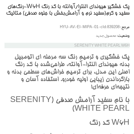
پک خشگير هیوندای النترا/آوانته با کد رنگ W6H-رنگ‌هاي
سفيد و کرم(سفيد نرم و آرامش‌بخش با جلوه صدفي) متاليک
مرجع:
HYU-AV/El-MIPA-01-cId:839208
وضعیت:
محصول جدید
SERENITY WHITE PEARL W6H
پک خشگيري و ترميم رنگ سه مرحله اي اتومبيل
بدنه هيونداي النترا-آوانته، طراحي‌شده با کد رنگ
اصلي اين مدل، براي ترميم خراش‌هاي سطحي بدنه و
بازگرداندن زيبايي اوليه خودرو. استفاده آسان و
نتيجه‌اي حرفه‌اي!
با نام سفيد آرامش صدفي (SERENITY
WHITE PEARL)
W6H کد رنگ