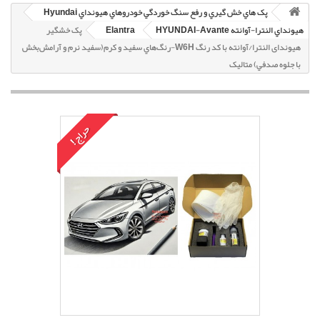
پک هاي خش گيري و رفع سنگ خوردگي خودروهاي هيونداي Hyundai
هيونداي النترا-آوانته HYUNDAI-Avante
Elantra
پک خشگير
هیوندای النترا/آوانته با کد رنگ W6H-رنگ‌هاي سفيد و کرم(سفيد نرم و آرامش‌بخش
با جلوه صدفي) متاليک
حراج!