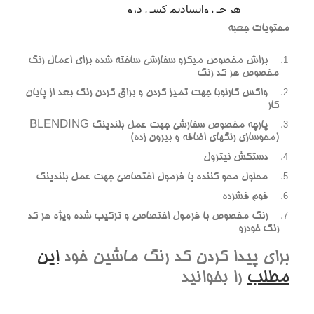
محتويات جعبه
براش مخصوص ميکرو سفارشي ساخته شده براي اعمال رنگ
مخصوص هر کد رنگ
واکس کارنوبا جهت تميز کردن و براق کردن رنگ بعد از پايان
کار
پارچه مخصوص سفارشي جهت عمل بلندينگ BLENDING
(محوسازي رنگهاي اضافه و بيرون زده)
دستکش نيترول
محلول محو کننده با فرمول اختصاصي جهت عمل بلندينگ
فوم فشرده
رنگ مخصوص با فرمول اختصاصي و ترکيب شده ويژه هر کد
رنگ خودرو
براي پيدا کردن کد رنگ ماشين خود
اين
مطلب
را بخوانيد