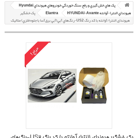
پک هاي خش گيري و رفع سنگ خوردگي خودروهاي هيونداي Hyundai
هيونداي النترا-آوانته HYUNDAI-Avante
Elantra
پک خشگير
هیوندای النترا/آوانته با کد رنگ US2-رنگ‌هاي آبي(آبي برق‌آسا با جلوه فلزي) متاليک
حراج!
پک خشگير هیوندای النترا/آوانته با کد رنگ US2-رنگ‌هاي