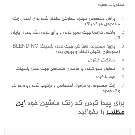
محتويات جعبه
براش مخصوص ميکرو سفارشي ساخته شده براي اعمال رنگ
مخصوص هر کد رنگ
واکس کارنوبا جهت تميز کردن و براق کردن رنگ بعد از پايان
کار
پارچه مخصوص سفارشي جهت عمل بلندينگ BLENDING
(محوسازي رنگهاي اضافه و بيرون زده)
دستکش نيترول
محلول محو کننده با فرمول اختصاصي جهت عمل بلندينگ
فوم فشرده
رنگ مخصوص با فرمول اختصاصي و ترکيب شده ويژه هر کد
رنگ خودرو
براي پيدا کردن کد رنگ ماشين خود
اين
مطلب
را بخوانيد