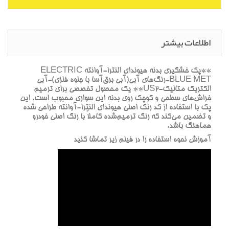
اطلاعات بیشتر
**پک خشگيري بدنه هيونداي النترا-آوانته ELECTRIC
BLUE MET-رنگ‌هاي آبي(آبي برق‌آسا با جلوه فلزي)-آبي
الکتريک متاليک-US2** يک محصول تخصصي براي ترميم
خراش‌هاي سطحي و کوچک روي بدنه اين سواري محبوب است. اين
پک با استفاده از کد رنگ اصلي هيونداي النترا-آوانته طراحي شده
و تضمين مي‌کند که رنگ ترميم‌شده کاملاً با رنگ اصلي خودرو
هماهنگ باشد.
آموزش نحوه استفاده را در فيلم زير تماشا کنيد