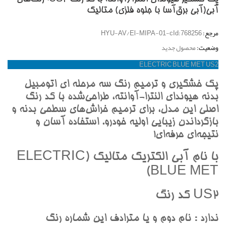
آبي(آبي برق‌آسا با جلوه فلزي) متاليک
مرجع:
HYU-AV/El-MIPA-01-cId:768256
وضعیت:
محصول جدید
ELECTRIC BLUE MET US2
پک خشگيري و ترميم رنگ سه مرحله اي اتومبيل
بدنه هيونداي النترا-آوانته، طراحي‌شده با کد رنگ
اصلي اين مدل، براي ترميم خراش‌هاي سطحي بدنه و
بازگرداندن زيبايي اوليه خودرو. استفاده آسان و
نتيجه‌اي حرفه‌اي!
با نام آبي الکتريک متاليک (ELECTRIC
BLUE MET)
US2 کد رنگ
ندارد : نام دوم و يا مترادف اين شماره رنگ