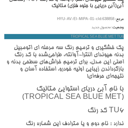
آبي(آبي دريايي با جلوه فلزي) متاليک
مرجع:
HYU-AV/El-MIPA-01-cId:638858
وضعیت:
محصول جدید
TROPICAL SEA BLUE MET TU6
پک خشگيري و ترميم رنگ سه مرحله اي اتومبيل
بدنه هيونداي النترا-آوانته، طراحي‌شده با کد رنگ
اصلي اين مدل، براي ترميم خراش‌هاي سطحي بدنه و
بازگرداندن زيبايي اوليه خودرو. استفاده آسان و
نتيجه‌اي حرفه‌اي!
با نام آبي درياي استوايي متاليک
(TROPICAL SEA BLUE MET)
TU6 کد رنگ
ندارد : نام دوم و يا مترادف اين شماره رنگ