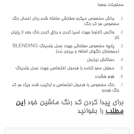
محتويات جعبه
براش مخصوص ميکرو سفارشي ساخته شده براي اعمال رنگ
مخصوص هر کد رنگ
واکس کارنوبا جهت تميز کردن و براق کردن رنگ بعد از پايان
کار
پارچه مخصوص سفارشي جهت عمل بلندينگ BLENDING
(محوسازي رنگهاي اضافه و بيرون زده)
دستکش نيترول
محلول محو کننده با فرمول اختصاصي جهت عمل بلندينگ
فوم فشرده
رنگ مخصوص با فرمول اختصاصي و ترکيب شده ويژه هر کد
رنگ خودرو
براي پيدا کردن کد رنگ ماشين خود
اين
مطلب
را بخوانيد