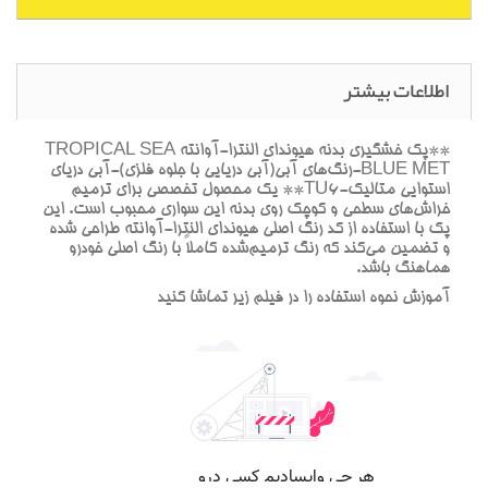
اطلاعات بیشتر
**پک خشگيري بدنه هيونداي النترا-آوانته TROPICAL SEA
BLUE MET-رنگ‌هاي آبي(آبي دريايي با جلوه فلزي)-آبي درياي
استوايي متاليک-TU6** يک محصول تخصصي براي ترميم
خراش‌هاي سطحي و کوچک روي بدنه اين سواري محبوب است. اين
پک با استفاده از کد رنگ اصلي هيونداي النترا-آوانته طراحي شده
و تضمين مي‌کند که رنگ ترميم‌شده کاملاً با رنگ اصلي خودرو
هماهنگ باشد.
آموزش نحوه استفاده را در فيلم زير تماشا کنيد