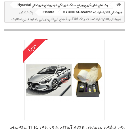
پک هاي خش گيري و رفع سنگ خوردگي خودروهاي هيونداي Hyundai
هيونداي النترا-آوانته HYUNDAI-Avante
Elantra
پک خشگير
هیوندای النترا/آوانته با کد رنگ TU6-رنگ‌هاي آبي(آبي دريايي با جلوه فلزي) متاليک
حراج!
پک خشگير هیوندای النترا/آوانته با کد رنگ TU6-رنگ‌هاي