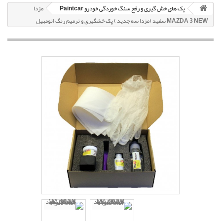
پک های خش گیری و رفع سنگ خوردگی خودرو Paintcar
مزدا
MAZDA 3 NEW سفید (مزدا سه جدید ) پک خشگیری و ترمیم رنگ اتومبیل