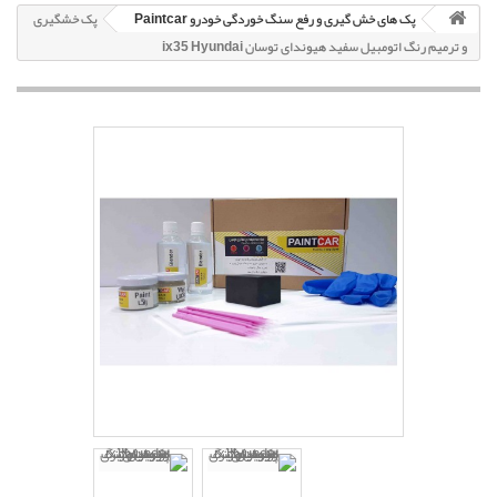
پک های خش گیری و رفع سنگ خوردگی خودرو Paintcar
پک خشگیری
و ترمیم رنگ اتومبیل سفید هیوندای توسان ix35 Hyundai