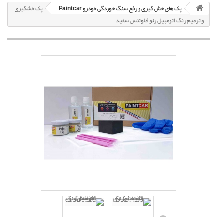
پک های خش گیری و رفع سنگ خوردگی خودرو Paintcar
پک خشگیری
و ترمیم رنگ اتومبیل رنو فلوئنس سفید