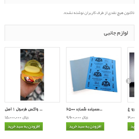
تاکنون هیچ نقدی از طرف کاربران نوشته نشده.
لوازم جانبی
سمباده شماره 2500...
واکس فرمول 1 اصل ...
9,900,000 ریال
15,000,000 ریال
خرید
افزودن به سبد خرید
افزودن به سبد خرید