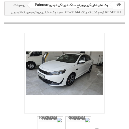
پک های خش گیری و رفع سنگ خوردگی خودرو Paintcar
ریسپکت
RESPECT (رسپکت) کد رنگ GS2G344 سفید پک خشگیری و ترمیم رنگ اتومبیل