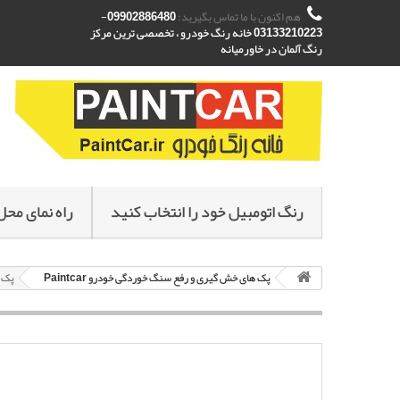
هم اکنون با ما تماس بگیرید:
09902886480-
03133210223 خانه رنگ خودرو ، تخصصی ترین مرکز
رنگ آلمان در خاورمیانه
رنگ اتومبیل خود را انتخاب کنید
راه نمای محل
پک های خش گیری و رفع سنگ خوردگی خودرو Paintcar
پک خ