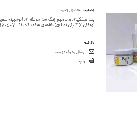
وضعیت:
محصول جدید
پک خشگیری و ترمیم رنگ سه مرحله ای اتومبیل سفی
(روغنی )(21 پلی اورتان) شاهین سفید کد رنگ 1160507
18
قلم
ارسال به یک دوست
چاپ