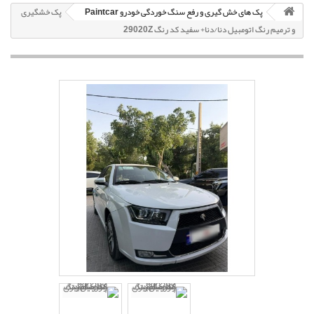
پک های خش گیری و رفع سنگ خوردگی خودرو Paintcar
پک خشگیری
و ترمیم رنگ اتومبیل دنا/دنا+ سفید کد رنگ 29020Z