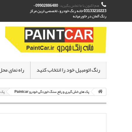
هم اکنون با ما تماس بگیرید:
09902886480-
03133210223 خانه رنگ خودرو ، تخصصی ترین مرکز
رنگ آلمان در خاورمیانه
رنگ اتومبیل خود را انتخاب کنید
راه نمای محل
پک های خش گیری و رفع سنگ خوردگی خودرو Paintcar
پک خشگ