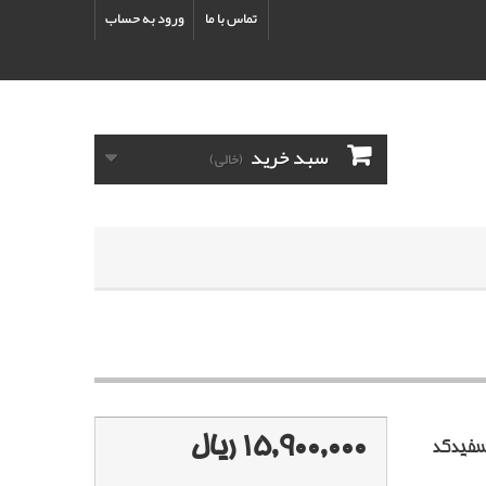
تماس با ما
ورود به حساب
سبد خرید
(خالی)
15,900,000 ریال
ری و ترمیم رنگ اتومبیل پژو 207 سفیدکد