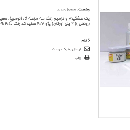
وضعیت:
محصول جدید
پک خشگیری و ترمیم رنگ سه مرحله ای اتومبیل سفی
(روغنی )(21 پلی اورتان) پژو 207 سفید کد رنگ 29020C
5
قلم
ارسال به یک دوست
چاپ