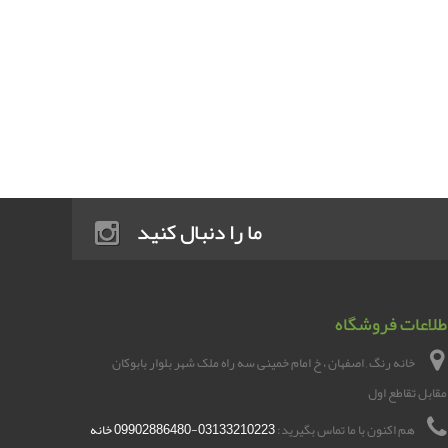
ما را دنبال کنید
طلاعات فروشگاه
خانه رنگ , اصفهان ، خ امام خمینی سه راه ملک شهر بلوار بابوکان
مقابل تقاطع اول
هم اکنون با ما تماس بگیرید:
03133210223-09902886480 خانه