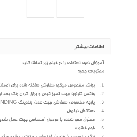
اطلاعات بیشتر
آموزش نحوه استفاده را در فیلم زیر تماشا کنید
محتویات جعبه
براش مخصوص میکرو سفارشی ساخته شده برای اعمال
واکس کارنوبا جهت تمیز کردن و براق کردن رنگ بعد از پ
پارچه مخصوص سفارشی جهت عمل بلندینگ BLENDING (محوسازی رنگهای اضافه و بیرون زده)
دستکش نیترول
محلول محو کننده با فرمول اختصاصی جهت عمل بلندی
فوم فشرده
رنگ مخصوص با فرمول اختصاصی و ترکیب شده ویژه هر