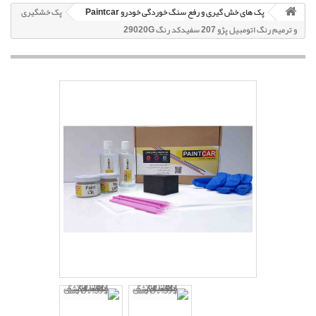
پک های خش گیری و رفع سنگ خوردگی خودرو Paintcar
پک خشگیری
و ترمیم رنگ اتومبیل پژو 207 سفیدکد رنگ 29020G