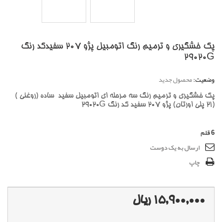
پک خشگیری و ترمیم رنگ اتومبیل پژو 207 سفیدکد رنگ
29020G
وضعیت:
محصول جدید
پک خشگیری و ترمیم رنگ سه مرحله ای اتومبیل سفید ساده (روغنی )
(21 پلی اورتان) پژو 207 سفید کد رنگ 29020G
6
قلم
ارسال به یک دوست
چاپ
15,900,000 ریال