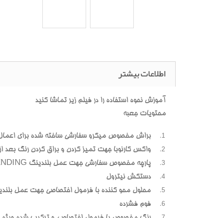
اطلاعات بیشتر
آموزش نحوه استفاده را در فیلم زیر تماشا کنید
محتویات جعبه
براش مخصوص میکرو سفارشی ساخته شده برای اعمال
واکس کارنوبا جهت تمیز کردن و براق کردن رنگ بعد از پ
پارچه مخصوص سفارشی جهت عمل بلندینگ BLENDING (محوسازی رنگهای اضافه و بیرون زده)
دستکش نیترول
محلول محو کننده با فرمول اختصاصی جهت عمل بلندی
فوم فشرده
رنگ مخصوص با فرمول اختصاصی و ترکیب شده ویژه هر