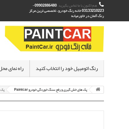
هم اکنون با ما تماس بگیرید:
09902886480-
03133210223 خانه رنگ خودرو ، تخصصی ترین مرکز
رنگ آلمان در خاورمیانه
رنگ اتومبیل خود را انتخاب کنید
راه نمای محل
پک های خش گیری و رفع سنگ خوردگی خودرو Paintcar
پک خ