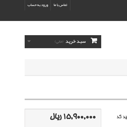
تماس با ما
ورود به حساب
سبد خرید
(خالی)
15,900,000 ریال
د کد