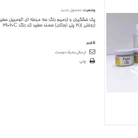
وضعیت:
محصول جدید
پک خشگیری و ترمیم رنگ سه مرحله ای اتومبیل سفی
(روغنی )(21 پلی اورتان) سمند سفید کد رنگ 29020C
6
قلم
ارسال به یک دوست
چاپ