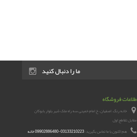
ما را دنبال کنید
طلاعات فروشگاه
خانه رنگ , اصفهان ، خ امام خمینی سه راه ملک شهر بلوار بابوکان
مقابل تقاطع اول
هم اکنون با ما تماس بگیرید:
03133210223-09902886480 خانه