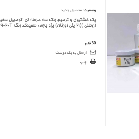
وضعیت:
محصول جدید
پک خشگیری و ترمیم رنگ سه مرحله ای اتومبیل سفی
(روغنی )(21 پلی اورتان) پژو پارس سفیدکد رنگ 29020T
30
قلم
ارسال به یک دوست
چاپ