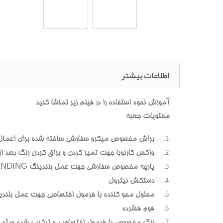
اطلاعات بیشتر
آموزش نحوه استفاده را در فیلم زیر تماشا کنید
محتویات جعبه
براش مخصوص میکرو سفارشی ساخته شده برای اعمال
واکس کارنوبا جهت تمیز کردن و براق کردن رنگ بعد از پ
پارچه مخصوص سفارشی جهت عمل بلندینگ BLENDING (محوسازی رنگهای اضافه و بیرون زده)
دستکش نیترول
محلول محو کننده با فرمول اختصاصی جهت عمل بلندی
فوم فشرده
رنگ مخصوص با فرمول اختصاصی و ترکیب شده ویژه هر