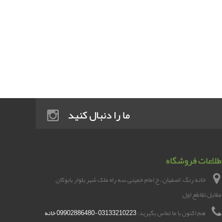
ما را دنبال کنید
طلاعات فروشگاه
خانه رنگ , اصفهان ، خ امام خمینی سه راه ملک شهر بلوار بابوکان
مقابل تقاطع اول
هم اکنون با ما تماس بگیرید:
03133210223-09902886480 خانه