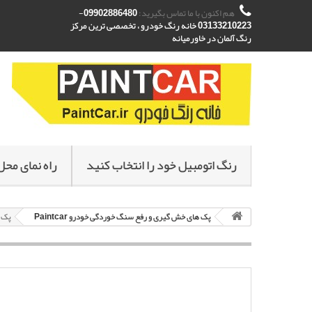
هم اکنون با ما تماس بگیرید:
09902886480-
03133210223 خانه رنگ خودرو ، تخصصی ترین مرکز
رنگ آلمان در خاورمیانه
رنگ اتومبیل خود را انتخاب کنید
راه نمای محل
پک های خش گیری و رفع سنگ خوردگی خودرو Paintcar
پک خ