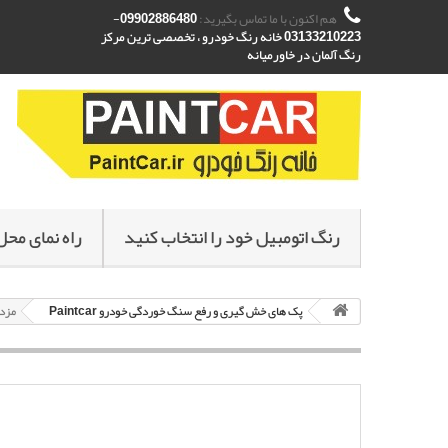
هم اکنون با ما تماس بگیرید:
09902886480-
03133210223 خانه رنگ خودرو ، تخصصی ترین مرکز
رنگ آلمان در خاورمیانه
رنگ اتومبیل خود را انتخاب کنید
راه نمای محل
پک های خش گیری و رفع سنگ خوردگی خودرو Paintcar
مزدا 3 Mazda سفید پک خشگیری و ترمیم