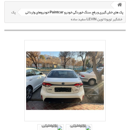
پک های خش گیری و رفع سنگ خوردگی خودرو Paintcar خودروهای وارداتی
پک
خشگير تویوتا لوین LEVIN سفيد ساده