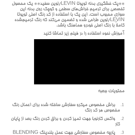
**پک خشگيري بدنه تويوتا LEVIN/لوین سفيد** يک محصول
تخصصي براي ترميم خراش‌هاي سطحي و کوچک روي بدنه اين
سواري محبوب است. اين پک با استفاده از کد رنگ اصلي تويوتا
LEVIN/لوین طراحي شده و تضمين مي‌کند که رنگ ترميم‌شده
کاملاً با رنگ اصلي خودرو هماهنگ باشد.
آموزش نحوه استفاده را در فيلم زير تماشا کنيد
محتويات جعبه
براش مخصوص ميکرو سفارشي ساخته شده براي اعمال رنگ
مخصوص هر کد رنگ
واکس کارنوبا جهت تميز کردن و براق کردن رنگ بعد از پايان
کار
پارچه مخصوص سفارشي جهت عمل بلندينگ BLENDING