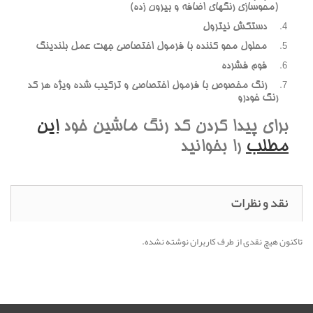
(محوسازي رنگهاي اضافه و بيرون زده)
دستکش نيترول
محلول محو کننده با فرمول اختصاصي جهت عمل بلندينگ
فوم فشرده
رنگ مخصوص با فرمول اختصاصي و ترکيب شده ويژه هر کد
رنگ خودرو
براي پيدا کردن کد رنگ ماشين خود
اين
مطلب
را بخوانيد
نقد و نظرات
تاکنون هیچ نقدی از طرف کاربران نوشته نشده.