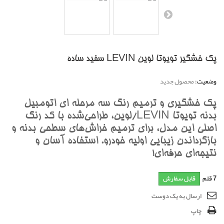
پک خشگير تویوتا لوین LEVIN سفيد ساده
وضعیت:
محصول جدید
پک خشگيري و ترميم رنگ سه مرحله اي اتومبيل
بدنه تويوتا LEVIN/لوین، طراحي‌شده با کد رنگ
اصلي اين مدل، براي ترميم خراش‌هاي سطحي بدنه و
بازگرداندن زيبايي اوليه خودرو. استفاده آسان و
نتيجه‌اي حرفه‌اي!
7
قلم
قابل سفارش
ارسال به یک دوست
چاپ