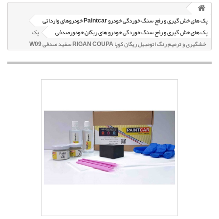
پک های خش گیری و رفع سنگ خوردگی خودرو Paintcar خودروهای وارداتی
پک های خش گیری و رفع سنگ خوردگی خودرو های ریگان خودورصدفی
پک
خشگیری و ترمیم رنگ اتومبیل ریگان کوپا RIGAN COUPA سفید صدفی W09