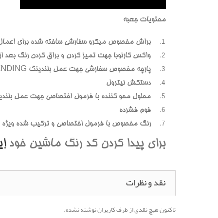
محتويات جعبه
براش مخصوص ميکرو سفارشي ساخته شده براي اعمال
واکس کارنوبا جهت تميز کردن و براق کردن رنگ بعد از پ
پارچه مخصوص سفارشي جهت عمل بلندينگ BLENDING (محوسازي رنگهاي اضافه و بيرون زده)
دستکش نيترول
محلول محو کننده با فرمول اختصاصي جهت عمل بلندي
فوم فشرده
رنگ مخصوص با فرمول اختصاصي و ترکيب شده ويژه هر
براي پيدا کردن کد رنگ ماشين خود
ا
نقد و نظرات
تاکنون هیچ نقدی از طرف کاربران نوشته نشده.