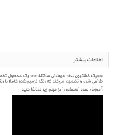
اطلاعات بیشتر
**پک خشگيري بدنه هيونداي سانتافه** يک محصول تخصصي ب
طراحي شده و تضمين مي‌کند که رنگ ترميم‌شده کاملاً با ر
آموزش نحوه استفاده را در فيلم زير تماشا کنيد