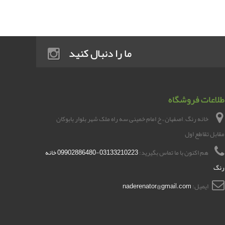
ما را دنبال کنید
طلاعات فروشگاه
خانه رنگ , اصفهان ، خ امام خمینی سه راه ملک شهر بلوار بابوکان
مقابل تقاطع اول
هم اکنون با ما تماس بگیرید:
03133210223-09902886480 خانه
رنگ
ایمیل:
naderenator@gmail.com