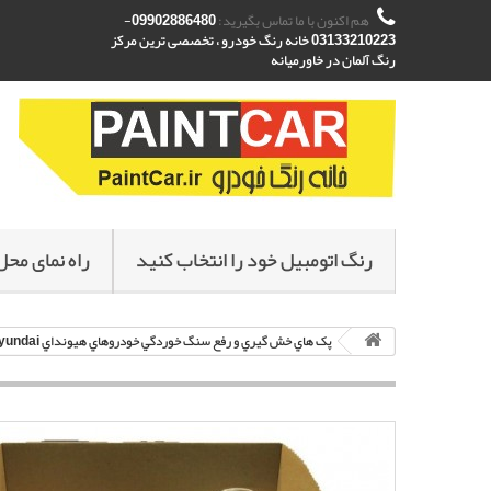
هم اکنون با ما تماس بگیرید:
09902886480-
03133210223 خانه رنگ خودرو ، تخصصی ترین مرکز
رنگ آلمان در خاورمیانه
رنگ اتومبیل خود را انتخاب کنید
راه نمای محل
پک هاي خش گيري و رفع سنگ خوردگي خودروهاي هيونداي Hyundai