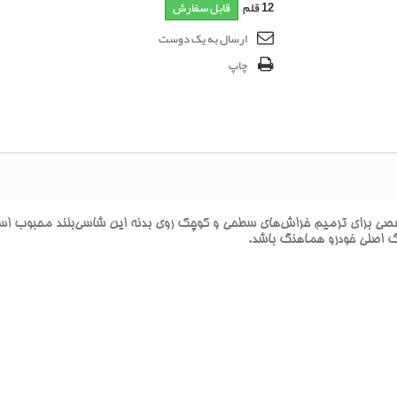
12
قلم
قابل سفارش
ارسال به یک دوست
چاپ
راي ترميم خراش‌هاي سطحي و کوچک روي بدنه اين شاسي‌بلند محبوب است. ا
نگ اصلي خودرو هماهنگ باشد.