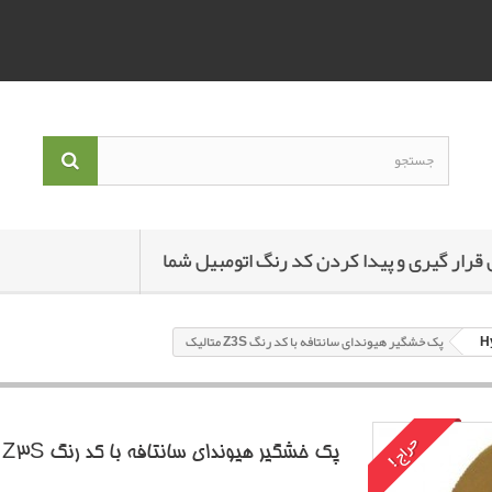
 قرار گیری و پیدا کردن کد رنگ اتومبیل شما
پک خشگير هیوندای سانتافه با کد رنگ Z3S متاليک
حراج!
پک خشگير هیوندای سانتافه با کد رنگ Z3S متاليک