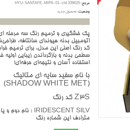
مرجع:
HYU-SANTAFE-MIPA-01-cId:339025
وضعیت:
محصول جدید
پک خشگيري و ترميم رنگ سه مرحله اي
اتومبيل بدنه هيونداي سانتافه، طراحي‌ش
کد رنگ اصلي اين مدل، براي ترميم خرا
سطحي بدنه و بازگرداندن زيبايي اوليه خو
استفاده آسان و نتيجه‌اي حرفه‌اي!
با نام سفيد سايه اي متاليک
(SHADOW WHITE MET)
Z3S کد رنگ
IRIDESCENT SILV : نام دوم و يا
مترادف اين شماره رنگ