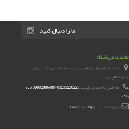
ما را دنبال کنید
طلاعات فروشگاه
خانه رنگ , اصفهان ، خ امام خمینی سه راه ملک شهر بلوار بابوکان
مقابل تقاطع اول
هم اکنون با ما تماس بگیرید:
03133210223-09902886480 خانه
رنگ
ایمیل:
naderenator@gmail.com