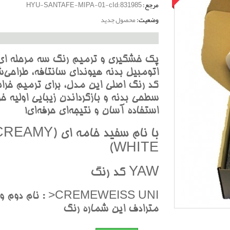
مرجع:
HYU-SANTAFE-MIPA-01-cId:831985
وضعیت:
محصول جدید
پک خشگيري و ترميم رنگ سه مرحله اي
اتومبيل بدنه هيونداي سانتافه، طراحي‌ش
کد رنگ اصلي اين مدل، براي ترميم خرا
سطحي بدنه و بازگرداندن زيبايي اوليه خو
استفاده آسان و نتيجه‌اي حرفه‌اي!
با نام سفيد خامه اي (AMY
WHITE)
YAW کد رنگ
CREMEWEISS UNI< : نام دوم 
مترادف اين شماره رنگ