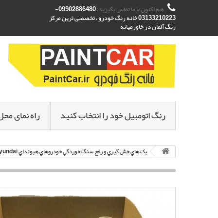
هم اکنون با ما تماس بگیرید:
09902886480-
03133210223 خانه رنگ خودرو ، تخصصی ترین مرکز
رنگ آلمان در خاورمیانه
رنگ اتومبیل خود را انتخاب کنید
راه نمای محل
پک هاي خش گيري و رفع سنگ خوردگي خودروهاي هيونداي Hyundai