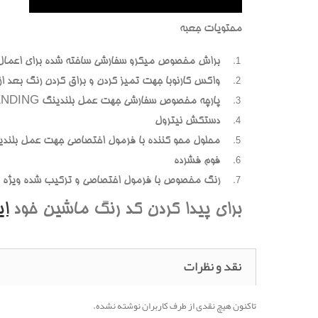
محتويات جعبه
براش مخصوص ميکرو سفارشي ساخته شده براي اعمال
واکس کارنوبا جهت تميز کردن و براق کردن رنگ بعد از پ
پارچه مخصوص سفارشي جهت عمل بلندينگ BLENDING (محوسازي رنگهاي اضافه و بيرون زده)
دستکش نيترول
محلول محو کننده با فرمول اختصاصي جهت عمل بلندي
فوم فشرده
رنگ مخصوص با فرمول اختصاصي و ترکيب شده ويژه هر
براي پيدا کردن کد رنگ ماشين خود
ا
نقد و نظرات
تاکنون هیچ نقدی از طرف کاربران نوشته نشده.