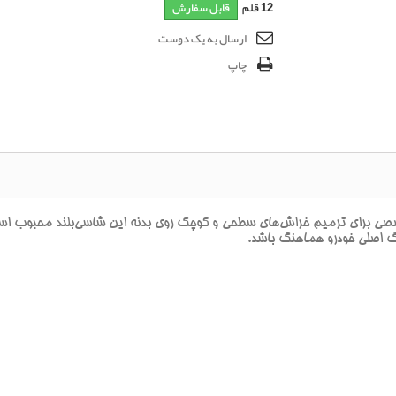
12
قلم
قابل سفارش
ارسال به یک دوست
چاپ
راي ترميم خراش‌هاي سطحي و کوچک روي بدنه اين شاسي‌بلند محبوب است. ا
نگ اصلي خودرو هماهنگ باشد.