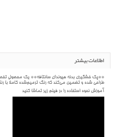
اطلاعات بیشتر
**پک خشگيري بدنه هيونداي سانتافه** يک محصول تخصصي ب
طراحي شده و تضمين مي‌کند که رنگ ترميم‌شده کاملاً با ر
آموزش نحوه استفاده را در فيلم زير تماشا کنيد