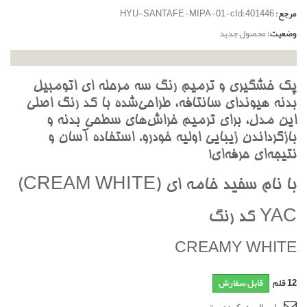
مرجع:
HYU-SANTAFE-MIPA-01-cId:401446
وضعیت:
محصول جدید
پک خشگيري و ترميم رنگ سه مرحله اي اتومبيل
بدنه هيونداي سانتافه، طراحي‌شده با کد رنگ اصلي
اين مدل، براي ترميم خراش‌هاي سطحي بدنه و
بازگرداندن زيبايي اوليه خودرو. استفاده آسان و
نتيجه‌اي حرفه‌اي!
با نام سفيد خامه اي (CREAM WHITE)
YAC کد رنگ
CREAMY WHITE
12
قلم
قابل سفارش