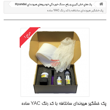
پک هاي خش گيري و رفع سنگ خوردگي خودروهاي هيونداي Hyundai
پک خشگير هیوندای سانتافه با کد رنگ YAC ساده
حراج!
پک خشگير هیوندای سانتافه با کد رنگ YAC ساده