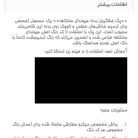
اطلاعات بیشتر
**پک خشگيري بدنه هيونداي سانتافه** يک محصول تخصصي
براي ترميم خراش‌هاي سطحي و کوچک روي بدنه اين شاسي‌بلند
محبوب است. اين پک با استفاده از کد رنگ اصلي هيونداي
سانتافه طراحي شده و تضمين مي‌کند که رنگ ترميم‌شده کاملاً با
رنگ اصلي خودرو هماهنگ باشد.
آموزش نحوه استفاده را در فيلم زير تماشا کنيد
محتويات جعبه
براش مخصوص ميکرو سفارشي ساخته شده براي اعمال رنگ
مخصوص هر کد رنگ