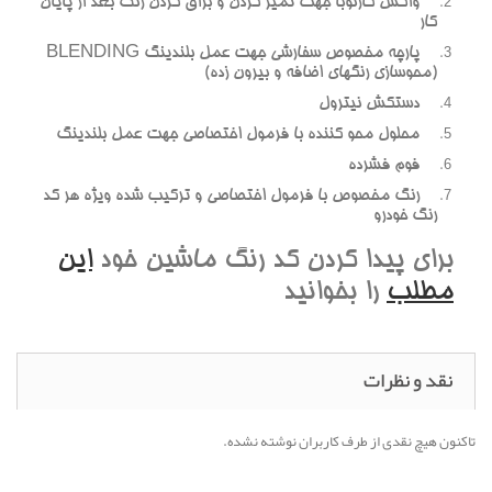
واکس کارنوبا جهت تميز کردن و براق کردن رنگ بعد از پايان
کار
پارچه مخصوص سفارشي جهت عمل بلندينگ BLENDING
(محوسازي رنگهاي اضافه و بيرون زده)
دستکش نيترول
محلول محو کننده با فرمول اختصاصي جهت عمل بلندينگ
فوم فشرده
رنگ مخصوص با فرمول اختصاصي و ترکيب شده ويژه هر کد
رنگ خودرو
براي پيدا کردن کد رنگ ماشين خود
اين
مطلب
را بخوانيد
نقد و نظرات
تاکنون هیچ نقدی از طرف کاربران نوشته نشده.