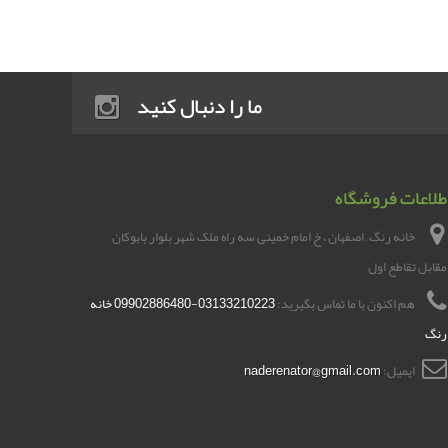
ما را دنبال کنید
طلاعات فروشگاه
خانه رنگ , اصفهان ، خ امام خمینی سه راه ملک شهر بلوار بابوکان
مقابل تقاطع اول
هم اکنون با ما تماس بگیرید:
03133210223-09902886480 خانه
رنگ
ایمیل:
naderenator@gmail.com