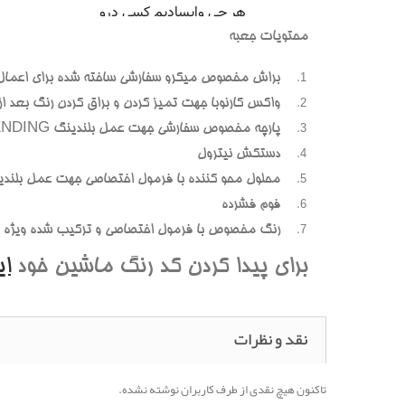
محتويات جعبه
براش مخصوص ميکرو سفارشي ساخته شده براي اعمال
واکس کارنوبا جهت تميز کردن و براق کردن رنگ بعد از پ
پارچه مخصوص سفارشي جهت عمل بلندينگ BLENDING (محوسازي رنگهاي اضافه و بيرون زده)
دستکش نيترول
محلول محو کننده با فرمول اختصاصي جهت عمل بلندي
فوم فشرده
رنگ مخصوص با فرمول اختصاصي و ترکيب شده ويژه هر
براي پيدا کردن کد رنگ ماشين خود
ا
نقد و نظرات
تاکنون هیچ نقدی از طرف کاربران نوشته نشده.