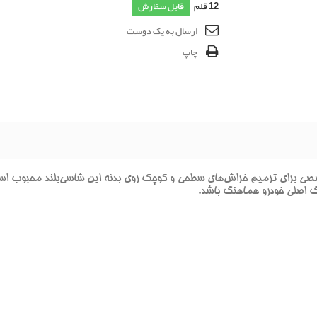
12
قلم
قابل سفارش
ارسال به یک دوست
چاپ
راي ترميم خراش‌هاي سطحي و کوچک روي بدنه اين شاسي‌بلند محبوب است. ا
نگ اصلي خودرو هماهنگ باشد.