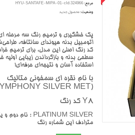
مرجع:
HYU-SANTAFE-MIPA-01-cId:324966
وضعیت:
محصول جدید
پک خشگيري و ترميم رنگ سه مرحله اي
اتومبيل بدنه هيونداي سانتافه، طراحي‌ش
کد رنگ اصلي اين مدل، براي ترميم خرا
سطحي بدنه و بازگرداندن زيبايي اوليه خو
استفاده آسان و نتيجه‌اي حرفه‌اي!
با نام نقره اي سمفوني متاليک
(SYMPHONY SILVER MET)
Y8 کد رنگ
PLATINUM SILVER : نام دوم و ي
مترادف اين شماره رنگ