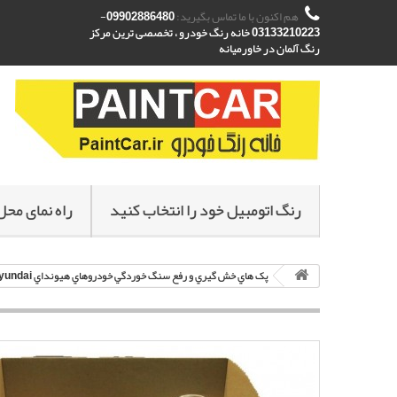
هم اکنون با ما تماس بگیرید:
09902886480-
03133210223 خانه رنگ خودرو ، تخصصی ترین مرکز
رنگ آلمان در خاورمیانه
رنگ اتومبیل خود را انتخاب کنید
راه نمای محل
پک هاي خش گيري و رفع سنگ خوردگي خودروهاي هيونداي Hyundai