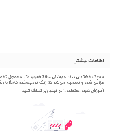
اطلاعات بیشتر
**پک خشگيري بدنه هيونداي سانتافه** يک محصول تخصصي ب
طراحي شده و تضمين مي‌کند که رنگ ترميم‌شده کاملاً با ر
آموزش نحوه استفاده را در فيلم زير تماشا کنيد