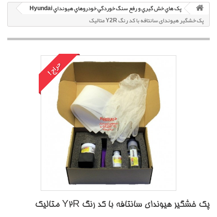
پک هاي خش گيري و رفع سنگ خوردگي خودروهاي هيونداي Hyundai
پک خشگير هیوندای سانتافه با کد رنگ Y2R متاليک
حراج!
پک خشگير هیوندای سانتافه با کد رنگ Y2R متاليک