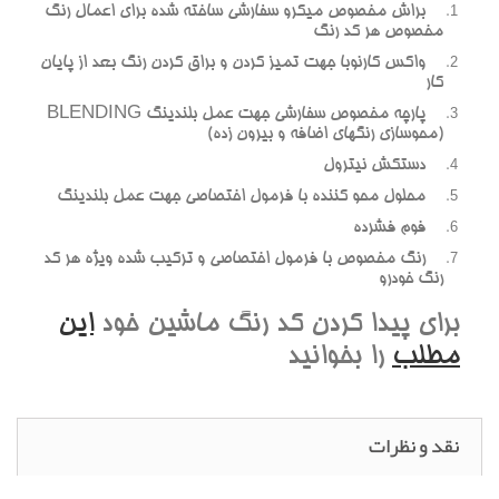
براش مخصوص ميکرو سفارشي ساخته شده براي اعمال رنگ
مخصوص هر کد رنگ
واکس کارنوبا جهت تميز کردن و براق کردن رنگ بعد از پايان
کار
پارچه مخصوص سفارشي جهت عمل بلندينگ BLENDING
(محوسازي رنگهاي اضافه و بيرون زده)
دستکش نيترول
محلول محو کننده با فرمول اختصاصي جهت عمل بلندينگ
فوم فشرده
رنگ مخصوص با فرمول اختصاصي و ترکيب شده ويژه هر کد
رنگ خودرو
براي پيدا کردن کد رنگ ماشين خود
اين
مطلب
را بخوانيد
نقد و نظرات