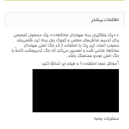
اطلاعات بیشتر
**پک خشگيري بدنه هيونداي سانتافه** يک محصول تخصصي
براي ترميم خراش‌هاي سطحي و کوچک روي بدنه اين شاسي‌بلند
محبوب است. اين پک با استفاده از کد رنگ اصلي هيونداي
سانتافه طراحي شده و تضمين مي‌کند که رنگ ترميم‌شده کاملاً با
رنگ اصلي خودرو هماهنگ باشد.
آموزش نحوه استفاده را در فيلم زير تماشا کنيد
محتويات جعبه