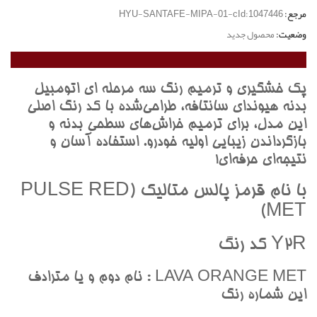
مرجع:
HYU-SANTAFE-MIPA-01-cId:1047446
وضعیت:
محصول جدید
پک خشگيري و ترميم رنگ سه مرحله اي اتومبيل
بدنه هيونداي سانتافه، طراحي‌شده با کد رنگ اصلي
اين مدل، براي ترميم خراش‌هاي سطحي بدنه و
بازگرداندن زيبايي اوليه خودرو. استفاده آسان و
نتيجه‌اي حرفه‌اي!
با نام قرمز پالس متاليک (PULSE RED
MET)
Y2R کد رنگ
LAVA ORANGE MET : نام دوم و يا مترادف
اين شماره رنگ