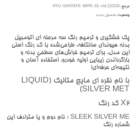
مرجع:
HYU-SANTAFE-MIPA-01-cId:110226
وضعیت:
محصول جدید
پک خشگيري و ترميم رنگ سه مرحله اي اتومبيل
بدنه هيونداي سانتافه، طراحي‌شده با کد رنگ اصلي
اين مدل، براي ترميم خراش‌هاي سطحي بدنه و
بازگرداندن زيبايي اوليه خودرو. استفاده آسان و
نتيجه‌اي حرفه‌اي!
با نام نقره اي مايع متاليک (LIQUID
SILVER MET)
X2 کد رنگ
SLEEK SILVER ME : نام دوم و يا مترادف اين
شماره رنگ