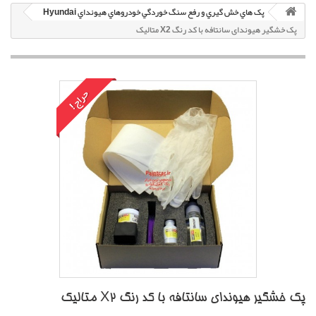
پک هاي خش گيري و رفع سنگ خوردگي خودروهاي هيونداي Hyundai
پک خشگير هیوندای سانتافه با کد رنگ X2 متاليک
حراج!
پک خشگير هیوندای سانتافه با کد رنگ X2 متاليک