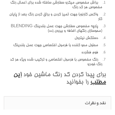
براش مخصوص ميکرو سفارشي ساخته شده براي اعمال رنگ
مخصوص هر کد رنگ
واکس کارنوبا جهت تميز کردن و براق کردن رنگ بعد از پايان
کار
پارچه مخصوص سفارشي جهت عمل بلندينگ BLENDING
(محوسازي رنگهاي اضافه و بيرون زده)
دستکش نيترول
محلول محو کننده با فرمول اختصاصي جهت عمل بلندينگ
فوم فشرده
رنگ مخصوص با فرمول اختصاصي و ترکيب شده ويژه هر کد
رنگ خودرو
براي پيدا کردن کد رنگ ماشين خود
اين
مطلب
را بخوانيد
نقد و نظرات