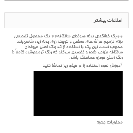
اطلاعات بیشتر
**پک خشگيري بدنه هيونداي سانتافه** يک محصول تخصصي
براي ترميم خراش‌هاي سطحي و کوچک روي بدنه اين شاسي‌بلند
محبوب است. اين پک با استفاده از کد رنگ اصلي هيونداي
سانتافه طراحي شده و تضمين مي‌کند که رنگ ترميم‌شده کاملاً با
رنگ اصلي خودرو هماهنگ باشد.
آموزش نحوه استفاده را در فيلم زير تماشا کنيد
محتويات جعبه