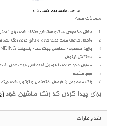
محتويات جعبه
براش مخصوص ميکرو سفارشي ساخته شده براي اعمال
واکس کارنوبا جهت تميز کردن و براق کردن رنگ بعد از پ
پارچه مخصوص سفارشي جهت عمل بلندينگ BLENDING (محوسازي رنگهاي اضافه و بيرون زده)
دستکش نيترول
محلول محو کننده با فرمول اختصاصي جهت عمل بلندي
فوم فشرده
رنگ مخصوص با فرمول اختصاصي و ترکيب شده ويژه هر
براي پيدا کردن کد رنگ ماشين خود
ا
نقد و نظرات