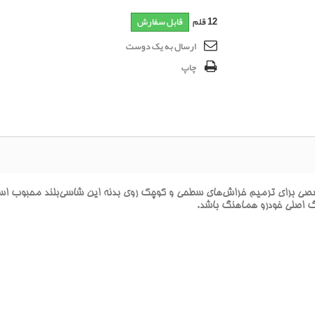
12
قلم
قابل سفارش
ارسال به یک دوست
چاپ
راي ترميم خراش‌هاي سطحي و کوچک روي بدنه اين شاسي‌بلند محبوب است. ا
نگ اصلي خودرو هماهنگ باشد.