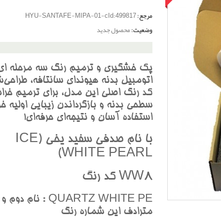
مرجع:
HYU-SANTAFE-MIPA-01-cId:499817
وضعیت:
محصول جدید
پک خشگيري و ترميم رنگ سه مرحله اي
اتومبيل بدنه هيونداي سانتافه، طراحي‌ش
کد رنگ اصلي اين مدل، براي ترميم خرا
سطحي بدنه و بازگرداندن زيبايي اوليه خو
استفاده آسان و نتيجه‌اي حرفه‌اي!
با نام صدفي سفيد يخي (ICE
WHITE PEARL)
WW8 کد رنگ
QUARTZ WHITE PE : نام دوم 
مترادف اين شماره رنگ