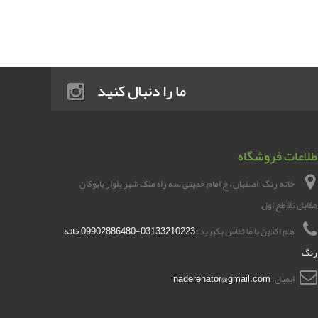
ما را دنبال کنید
طلاعات فروشگاه
خانه رنگ , اصفهان ، خ امام خمینی سه راه ملک شهر بلوار بابوکان
مقابل تقاطع اول
هم اکنون با ما تماس بگیرید:
03133210223-09902886480 خانه
رنگ
ایمیل:
naderenator@gmail.com