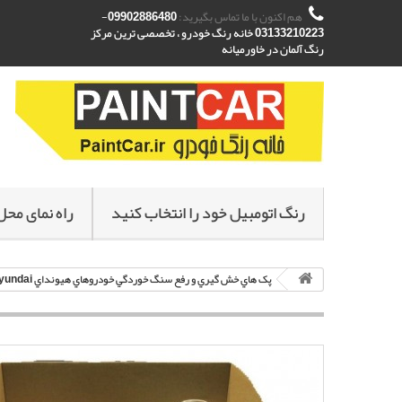
هم اکنون با ما تماس بگیرید:
09902886480-
03133210223 خانه رنگ خودرو ، تخصصی ترین مرکز
رنگ آلمان در خاورمیانه
رنگ اتومبیل خود را انتخاب کنید
راه نمای محل
پک هاي خش گيري و رفع سنگ خوردگي خودروهاي هيونداي Hyundai