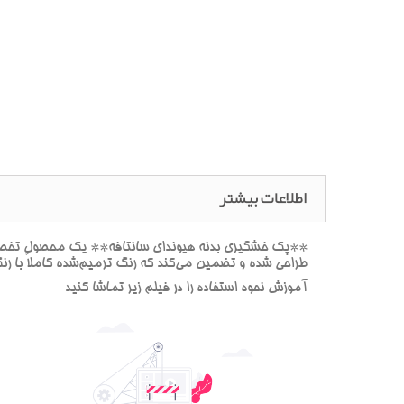
اطلاعات بیشتر
**پک خشگيري بدنه هيونداي سانتافه** يک محصول تخصصي ب
طراحي شده و تضمين مي‌کند که رنگ ترميم‌شده کاملاً با ر
آموزش نحوه استفاده را در فيلم زير تماشا کنيد