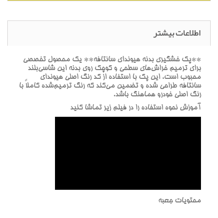
اطلاعات بیشتر
**پک خشگيري بدنه هيونداي سانتافه** يک محصول تخصصي
براي ترميم خراش‌هاي سطحي و کوچک روي بدنه اين شاسي‌بلند
محبوب است. اين پک با استفاده از کد رنگ اصلي هيونداي
سانتافه طراحي شده و تضمين مي‌کند که رنگ ترميم‌شده کاملاً با
رنگ اصلي خودرو هماهنگ باشد.
آموزش نحوه استفاده را در فيلم زير تماشا کنيد
محتويات جعبه