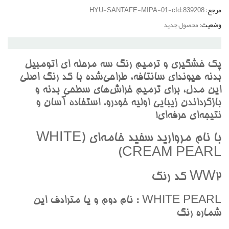
مرجع:
HYU-SANTAFE-MIPA-01-cId:839208
وضعیت:
محصول جدید
پک خشگيري و ترميم رنگ سه مرحله اي اتومبيل
بدنه هيونداي سانتافه، طراحي‌شده با کد رنگ اصلي
اين مدل، براي ترميم خراش‌هاي سطحي بدنه و
بازگرداندن زيبايي اوليه خودرو. استفاده آسان و
نتيجه‌اي حرفه‌اي!
با نام مرواريد سفيد خامه‌اي (WHITE
CREAM PEARL)
WW2 کد رنگ
WHITE PEARL : نام دوم و يا مترادف اين
شماره رنگ