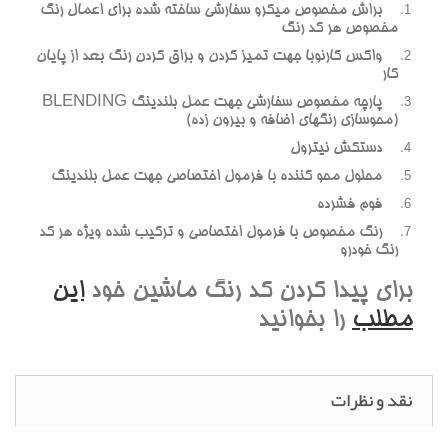
براش مخصوص ميکرو سفارشي ساخته شده براي اعمال رنگ
مخصوص هر کد رنگ
واکس کارنوبا جهت تميز کردن و براق کردن رنگ بعد از پايان
کار
پارچه مخصوص سفارشي جهت عمل بلندينگ BLENDING
(محوسازي رنگهاي اضافه و بيرون زده)
دستکش نيترول
محلول محو کننده با فرمول اختصاصي جهت عمل بلندينگ
فوم فشرده
رنگ مخصوص با فرمول اختصاصي و ترکيب شده ويژه هر کد
رنگ خودرو
براي پيدا کردن کد رنگ ماشين خود
اين
مطلب
را بخوانيد
نقد و نظرات