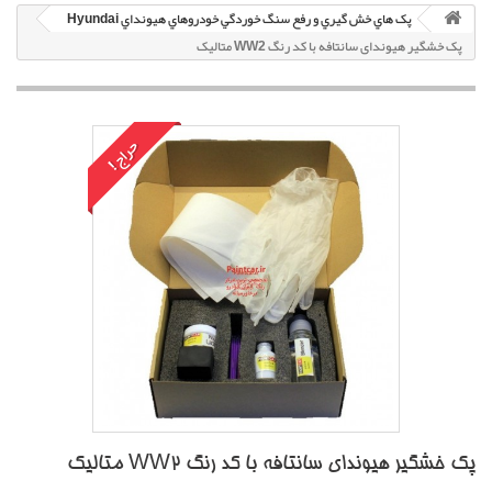
پک هاي خش گيري و رفع سنگ خوردگي خودروهاي هيونداي Hyundai
پک خشگير هیوندای سانتافه با کد رنگ WW2 متاليک
حراج!
پک خشگير هیوندای سانتافه با کد رنگ WW2 متاليک