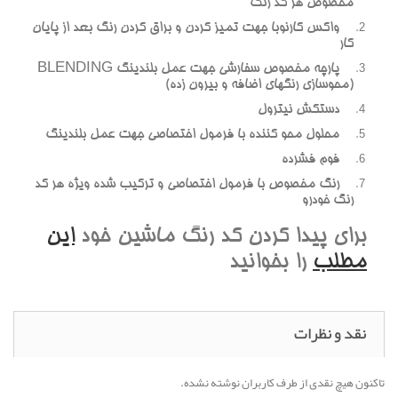
مخصوص هر کد رنگ
واکس کارنوبا جهت تميز کردن و براق کردن رنگ بعد از پايان
کار
پارچه مخصوص سفارشي جهت عمل بلندينگ BLENDING
(محوسازي رنگهاي اضافه و بيرون زده)
دستکش نيترول
محلول محو کننده با فرمول اختصاصي جهت عمل بلندينگ
فوم فشرده
رنگ مخصوص با فرمول اختصاصي و ترکيب شده ويژه هر کد
رنگ خودرو
براي پيدا کردن کد رنگ ماشين خود
اين
مطلب
را بخوانيد
نقد و نظرات
تاکنون هیچ نقدی از طرف کاربران نوشته نشده.