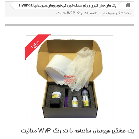
پک هاي خش گيري و رفع سنگ خوردگي خودروهاي هيونداي Hyundai
پک خشگير هیوندای سانتافه با کد رنگ W2P متاليک
حراج!
پک خشگير هیوندای سانتافه با کد رنگ W2P متاليک