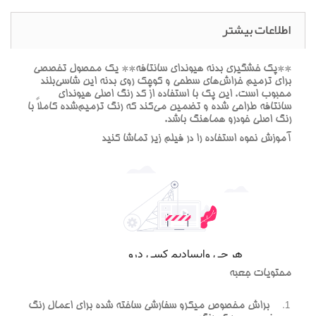
اطلاعات بیشتر
**پک خشگيري بدنه هيونداي سانتافه** يک محصول تخصصي
براي ترميم خراش‌هاي سطحي و کوچک روي بدنه اين شاسي‌بلند
محبوب است. اين پک با استفاده از کد رنگ اصلي هيونداي
سانتافه طراحي شده و تضمين مي‌کند که رنگ ترميم‌شده کاملاً با
رنگ اصلي خودرو هماهنگ باشد.
آموزش نحوه استفاده را در فيلم زير تماشا کنيد
محتويات جعبه
براش مخصوص ميکرو سفارشي ساخته شده براي اعمال رنگ