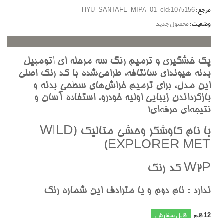
مرجع:
HYU-SANTAFE-MIPA-01-cId:1075156
وضعیت:
محصول جدید
پک خشگيري و ترميم رنگ سه مرحله اي اتومبيل
بدنه هيونداي سانتافه، طراحي‌شده با کد رنگ اصلي
اين مدل، براي ترميم خراش‌هاي سطحي بدنه و
بازگرداندن زيبايي اوليه خودرو. استفاده آسان و
نتيجه‌اي حرفه‌اي!
با نام کاوشگر وحشي متاليک (WILD
EXPLORER MET)
W2P کد رنگ
ندارد : نام دوم و يا مترادف اين شماره رنگ
12
قلم
قابل سفارش