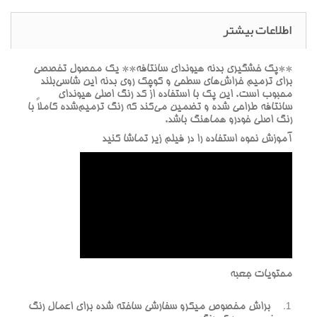
اطلاعات بیشتر
**پک خشگيري بدنه هيونداي سانتافه** يک محصول تخصصي
براي ترميم خراش‌هاي سطحي و کوچک روي بدنه اين شاسي‌بلند
محبوب است. اين پک با استفاده از کد رنگ اصلي هيونداي
سانتافه طراحي شده و تضمين مي‌کند که رنگ ترميم‌شده کاملاً با
رنگ اصلي خودرو هماهنگ باشد.
آموزش نحوه استفاده را در فيلم زير تماشا کنيد
محتويات جعبه
براش مخصوص ميکرو سفارشي ساخته شده براي اعمال رنگ