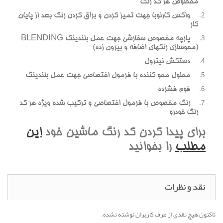
مخصوص هر کد رنگ
واکس کارنوبا جهت تميز کردن و براق کردن رنگ بعد از پايان
کار
پارچه مخصوص سفارشي جهت عمل بلندينگ BLENDING
(محوسازي رنگهاي اضافه و بيرون زده)
دستکش نيترول
محلول محو کننده با فرمول اختصاصي جهت عمل بلندينگ
فوم فشرده
رنگ مخصوص با فرمول اختصاصي و ترکيب شده ويژه هر کد
رنگ خودرو
براي پيدا کردن کد رنگ ماشين خود
اين
مطلب
را بخوانيد
نقد و نظرات
تاکنون هیچ نقدی از طرف کاربران نوشته نشده.