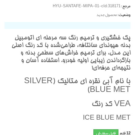
مرجع:
HYU-SANTAFE-MIPA-01-cId:318171
وضعیت:
محصول جدید
پک خشگيري و ترميم رنگ سه مرحله اي اتومبيل
بدنه هيونداي سانتافه، طراحي‌شده با کد رنگ اصلي
اين مدل، براي ترميم خراش‌هاي سطحي بدنه و
بازگرداندن زيبايي اوليه خودرو. استفاده آسان و
نتيجه‌اي حرفه‌اي!
با نام آبي نقره اي متاليک (SILVER
BLUE MET)
VEA کد رنگ
ICE BLUE MET
12
قلم
قابل سفارش