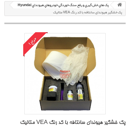
پک هاي خش گيري و رفع سنگ خوردگي خودروهاي هيونداي Hyundai
پک خشگير هیوندای سانتافه با کد رنگ VEA متاليک
حراج!
پک خشگير هیوندای سانتافه با کد رنگ VEA متاليک