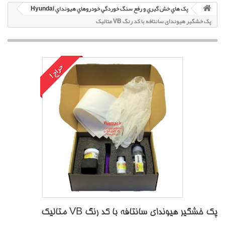
پک هاي خش گيري و رفع سنگ خوردگي خودروهاي هيونداي Hyundai
پک خشگير هیوندای سانتافه با کد رنگ VB متاليک
حراج!
پک خشگير هیوندای سانتافه با کد رنگ VB متاليک