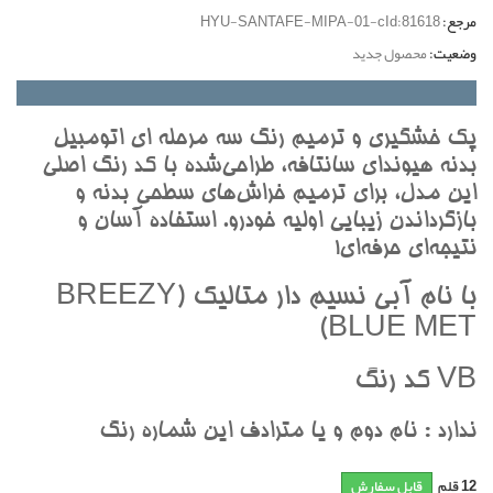
مرجع:
HYU-SANTAFE-MIPA-01-cId:81618
وضعیت:
محصول جدید
پک خشگيري و ترميم رنگ سه مرحله اي اتومبيل
بدنه هيونداي سانتافه، طراحي‌شده با کد رنگ اصلي
اين مدل، براي ترميم خراش‌هاي سطحي بدنه و
بازگرداندن زيبايي اوليه خودرو. استفاده آسان و
نتيجه‌اي حرفه‌اي!
با نام آبي نسيم دار متاليک (BREEZY
BLUE MET)
VB کد رنگ
ندارد : نام دوم و يا مترادف اين شماره رنگ
12
قلم
قابل سفارش