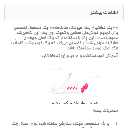
اطلاعات بیشتر
**پک خشگيري بدنه هيونداي سانتافه** يک محصول تخصصي
براي ترميم خراش‌هاي سطحي و کوچک روي بدنه اين شاسي‌بلند
محبوب است. اين پک با استفاده از کد رنگ اصلي هيونداي
سانتافه طراحي شده و تضمين مي‌کند که رنگ ترميم‌شده کاملاً با
رنگ اصلي خودرو هماهنگ باشد.
آموزش نحوه استفاده را در فيلم زير تماشا کنيد
محتويات جعبه
براش مخصوص ميکرو سفارشي ساخته شده براي اعمال رنگ