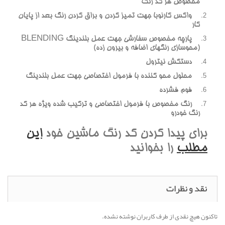
مخصوص هر کد رنگ
واکس کارنوبا جهت تميز کردن و براق کردن رنگ بعد از پايان
کار
پارچه مخصوص سفارشي جهت عمل بلندينگ BLENDING
(محوسازي رنگهاي اضافه و بيرون زده)
دستکش نيترول
محلول محو کننده با فرمول اختصاصي جهت عمل بلندينگ
فوم فشرده
رنگ مخصوص با فرمول اختصاصي و ترکيب شده ويژه هر کد
رنگ خودرو
براي پيدا کردن کد رنگ ماشين خود
اين
مطلب
را بخوانيد
نقد و نظرات
تاکنون هیچ نقدی از طرف کاربران نوشته نشده.