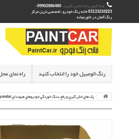
هم اکنون با ما تماس بگیرید:
09902886480-
03133210223 خانه رنگ خودرو ، تخصصی ترین مرکز
رنگ آلمان در خاورمیانه
رنگ اتومبیل خود را انتخاب کنید
راه نمای محل
پک هاي خش گيري و رفع سنگ خوردگي خودروهاي هيونداي Hyundai