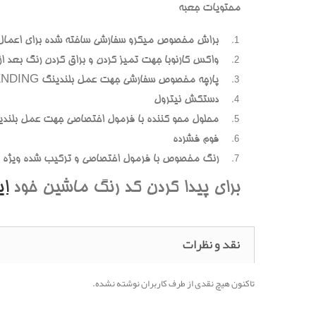
محتويات جعبه
براش مخصوص ميکرو سفارشي ساخته شده براي اعمال
واکس کارنوبا جهت تميز کردن و براق کردن رنگ بعد از پ
پارچه مخصوص سفارشي جهت عمل بلندينگ BLENDING (محوسازي رنگهاي اضافه و بيرون زده)
دستکش نيترول
محلول محو کننده با فرمول اختصاصي جهت عمل بلندي
فوم فشرده
رنگ مخصوص با فرمول اختصاصي و ترکيب شده ويژه هر
براي پيدا کردن کد رنگ ماشين خود
ا
نقد و نظرات
تاکنون هیچ نقدی از طرف کاربران نوشته نشده.