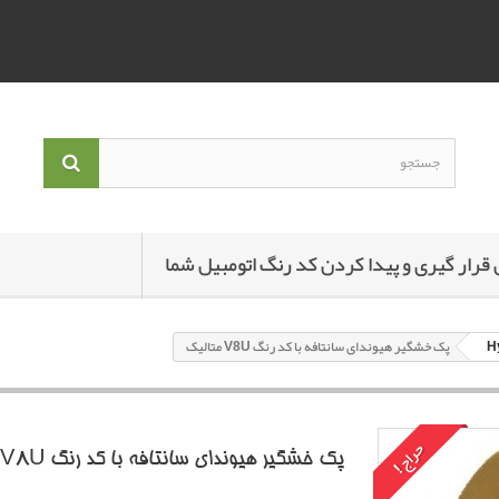
 قرار گیری و پیدا کردن کد رنگ اتومبیل شما
پک خشگير هیوندای سانتافه با کد رنگ V8U متاليک
حراج!
پک خشگير هیوندای سانتافه با کد رنگ V8U متاليک