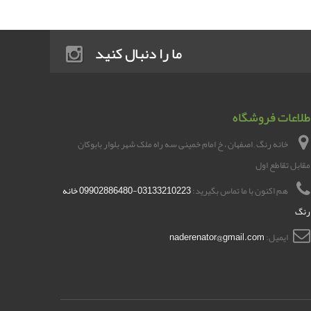
ما را دنبال کنید
طلاعات فروشگاه
خانه رنگ , اصفهان ، خ امام خمینی سه راه ملک شهر بلوار بابوکان
مقابل تقاطع اول
هم اکنون با ما تماس بگیرید:
03133210223-09902886480 خانه
رنگ
ایمیل:
naderenator@gmail.com