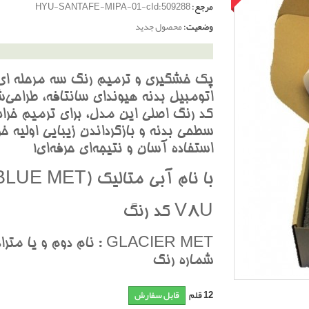
مرجع:
HYU-SANTAFE-MIPA-01-cId:509288
وضعیت:
محصول جدید
پک خشگيري و ترميم رنگ سه مرحله اي
اتومبيل بدنه هيونداي سانتافه، طراحي‌ش
کد رنگ اصلي اين مدل، براي ترميم خرا
سطحي بدنه و بازگرداندن زيبايي اوليه خو
استفاده آسان و نتيجه‌اي حرفه‌اي!
با نام آبي متاليک (BLUE MET)
V8U کد رنگ
GLACIER MET : نام دوم و يا 
شماره رنگ
12
قلم
قابل سفارش