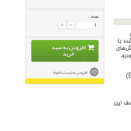
تعداد
ده با
افزودن به سبد
ش‌هاي
خرید
درو.
افزودن به لیست دلخواه
مترادف اين