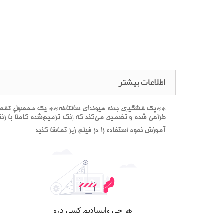
اطلاعات بیشتر
**پک خشگيري بدنه هيونداي سانتافه** يک محصول تخصصي ب
طراحي شده و تضمين مي‌کند که رنگ ترميم‌شده کاملاً با ر
آموزش نحوه استفاده را در فيلم زير تماشا کنيد