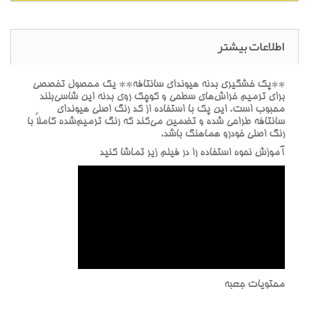
اطلاعات بیشتر
**پک خشگيري بدنه هيونداي سانتافه** يک محصول تخصصي
براي ترميم خراش‌هاي سطحي و کوچک روي بدنه اين شاسي‌بلند
محبوب است. اين پک با استفاده از کد رنگ اصلي هيونداي
سانتافه طراحي شده و تضمين مي‌کند که رنگ ترميم‌شده کاملاً با
رنگ اصلي خودرو هماهنگ باشد.
آموزش نحوه استفاده را در فيلم زير تماشا کنيد
محتويات جعبه