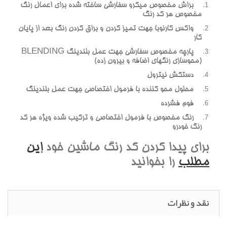
براش مخصوص ميکرو سفارشي ساخته شده براي اعمال رنگ
مخصوص هر کد رنگ
واکس کارنوبا جهت تميز کردن و براق کردن رنگ بعد از پايان
کار
پارچه مخصوص سفارشي جهت عمل بلندينگ BLENDING
(محوسازي رنگهاي اضافه و بيرون زده)
دستکش نيترول
محلول محو کننده با فرمول اختصاصي جهت عمل بلندينگ
فوم فشرده
رنگ مخصوص با فرمول اختصاصي و ترکيب شده ويژه هر کد
رنگ خودرو
براي پيدا کردن کد رنگ ماشين خود
اين
مطلب
را بخوانيد
نقد و نظرات