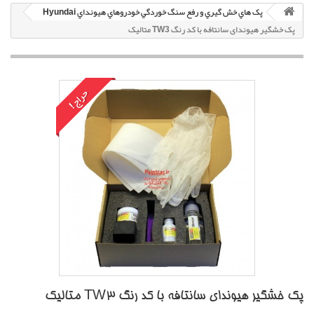
پک هاي خش گيري و رفع سنگ خوردگي خودروهاي هيونداي Hyundai
پک خشگير هیوندای سانتافه با کد رنگ TW3 متاليک
حراج!
پک خشگير هیوندای سانتافه با کد رنگ TW3 متاليک