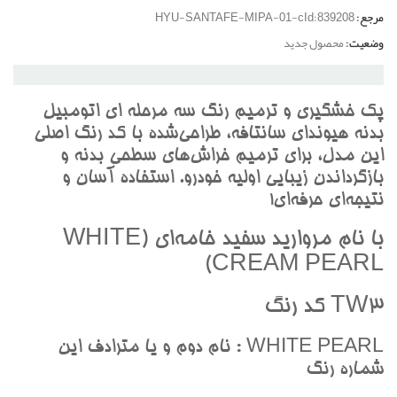
مرجع:
HYU-SANTAFE-MIPA-01-cId:839208
وضعیت:
محصول جدید
پک خشگيري و ترميم رنگ سه مرحله اي اتومبيل
بدنه هيونداي سانتافه، طراحي‌شده با کد رنگ اصلي
اين مدل، براي ترميم خراش‌هاي سطحي بدنه و
بازگرداندن زيبايي اوليه خودرو. استفاده آسان و
نتيجه‌اي حرفه‌اي!
با نام مرواريد سفيد خامه‌اي (WHITE
CREAM PEARL)
TW3 کد رنگ
WHITE PEARL : نام دوم و يا مترادف اين
شماره رنگ