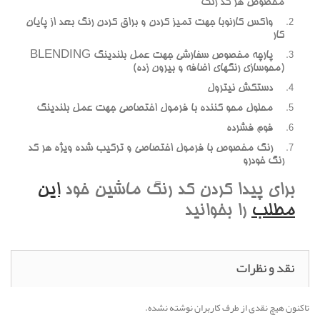
مخصوص هر کد رنگ
واکس کارنوبا جهت تميز کردن و براق کردن رنگ بعد از پايان
کار
پارچه مخصوص سفارشي جهت عمل بلندينگ BLENDING
(محوسازي رنگهاي اضافه و بيرون زده)
دستکش نيترول
محلول محو کننده با فرمول اختصاصي جهت عمل بلندينگ
فوم فشرده
رنگ مخصوص با فرمول اختصاصي و ترکيب شده ويژه هر کد
رنگ خودرو
براي پيدا کردن کد رنگ ماشين خود
اين
مطلب
را بخوانيد
نقد و نظرات
تاکنون هیچ نقدی از طرف کاربران نوشته نشده.