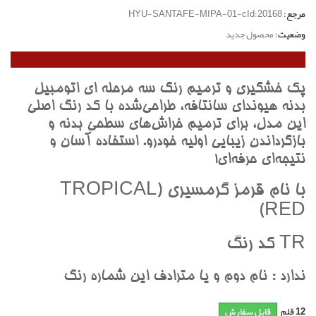
مرجع:
HYU-SANTAFE-MIPA-01-cId:20168
وضعیت:
محصول جدید
پک خشگيري و ترميم رنگ سه مرحله اي اتومبيل
بدنه هيونداي سانتافه، طراحي‌شده با کد رنگ اصلي
اين مدل، براي ترميم خراش‌هاي سطحي بدنه و
بازگرداندن زيبايي اوليه خودرو. استفاده آسان و
نتيجه‌اي حرفه‌اي!
با نام قرمز گرمسيري (TROPICAL
RED)
TR کد رنگ
ندارد : نام دوم و يا مترادف اين شماره رنگ
12
قلم
قابل سفارش