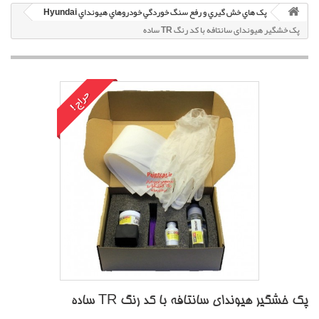
پک هاي خش گيري و رفع سنگ خوردگي خودروهاي هيونداي Hyundai
پک خشگير هیوندای سانتافه با کد رنگ TR ساده
حراج!
پک خشگير هیوندای سانتافه با کد رنگ TR ساده