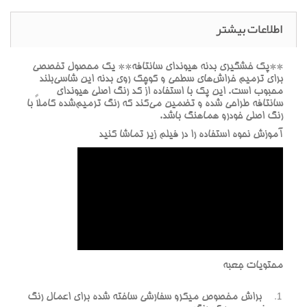
اطلاعات بیشتر
**پک خشگيري بدنه هيونداي سانتافه** يک محصول تخصصي
براي ترميم خراش‌هاي سطحي و کوچک روي بدنه اين شاسي‌بلند
محبوب است. اين پک با استفاده از کد رنگ اصلي هيونداي
سانتافه طراحي شده و تضمين مي‌کند که رنگ ترميم‌شده کاملاً با
رنگ اصلي خودرو هماهنگ باشد.
آموزش نحوه استفاده را در فيلم زير تماشا کنيد
محتويات جعبه
براش مخصوص ميکرو سفارشي ساخته شده براي اعمال رنگ