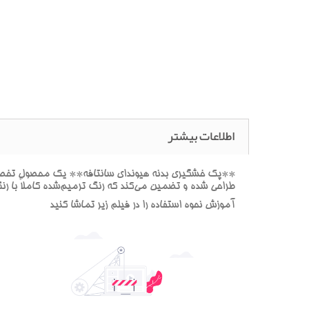
اطلاعات بیشتر
**پک خشگيري بدنه هيونداي سانتافه** يک محصول تخصصي ب
طراحي شده و تضمين مي‌کند که رنگ ترميم‌شده کاملاً با ر
آموزش نحوه استفاده را در فيلم زير تماشا کنيد