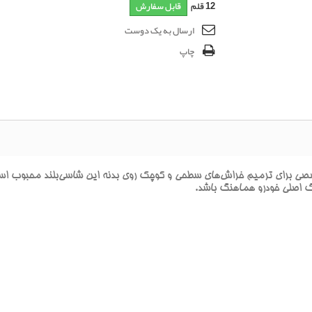
12
قلم
قابل سفارش
ارسال به یک دوست
چاپ
راي ترميم خراش‌هاي سطحي و کوچک روي بدنه اين شاسي‌بلند محبوب است. ا
نگ اصلي خودرو هماهنگ باشد.