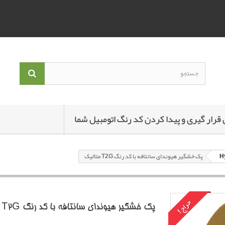
 قرار گیری و پیدا کردن کد رنگ اتومبیل شما
پک خشگير هیوندای سانتافه با کد رنگ T2G متاليک
حراج!
پک خشگير هیوندای سانتافه با کد رنگ T2G متاليک