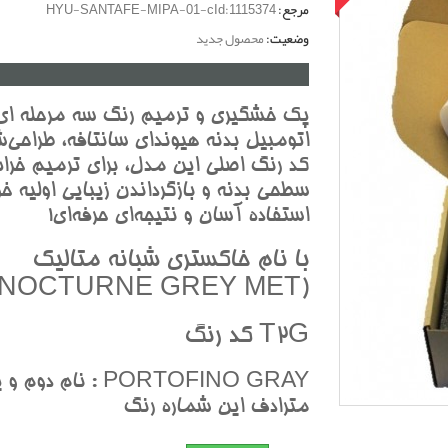
مرجع:
HYU-SANTAFE-MIPA-01-cId:1115374
وضعیت:
محصول جدید
پک خشگيري و ترميم رنگ سه مرحله اي
اتومبيل بدنه هيونداي سانتافه، طراحي‌ش
کد رنگ اصلي اين مدل، براي ترميم خرا
سطحي بدنه و بازگرداندن زيبايي اوليه خو
استفاده آسان و نتيجه‌اي حرفه‌اي!
با نام خاکستري شبانه متاليک
(NOCTURNE GREY MET)
T2G کد رنگ
PORTOFINO GRAY : نام دوم و
مترادف اين شماره رنگ