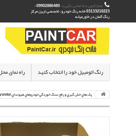
هم اکنون با ما تماس بگیرید:
09902886480-
03133210223 خانه رنگ خودرو ، تخصصی ترین مرکز
رنگ آلمان در خاورمیانه
رنگ اتومبیل خود را انتخاب کنید
راه نمای محل
پک هاي خش گيري و رفع سنگ خوردگي خودروهاي هيونداي Hyundai