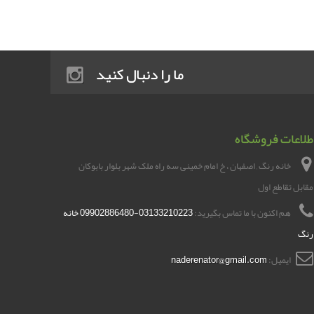
ما را دنبال کنید
طلاعات فروشگاه
خانه رنگ , اصفهان ، خ امام خمینی سه راه ملک شهر بلوار بابوکان
مقابل تقاطع اول
هم اکنون با ما تماس بگیرید:
03133210223-09902886480 خانه
رنگ
ایمیل:
naderenator@gmail.com