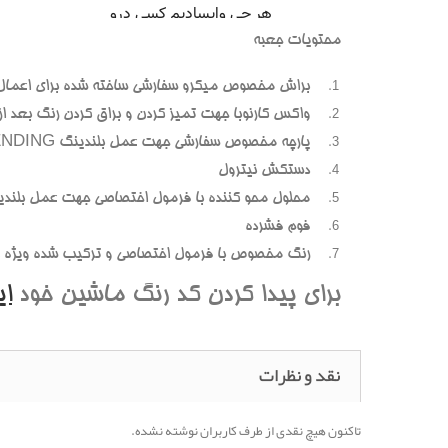
محتويات جعبه
براش مخصوص ميکرو سفارشي ساخته شده براي اعمال
واکس کارنوبا جهت تميز کردن و براق کردن رنگ بعد از پ
پارچه مخصوص سفارشي جهت عمل بلندينگ BLENDING (محوسازي رنگهاي اضافه و بيرون زده)
دستکش نيترول
محلول محو کننده با فرمول اختصاصي جهت عمل بلندي
فوم فشرده
رنگ مخصوص با فرمول اختصاصي و ترکيب شده ويژه هر
براي پيدا کردن کد رنگ ماشين خود
ا
نقد و نظرات
تاکنون هیچ نقدی از طرف کاربران نوشته نشده.